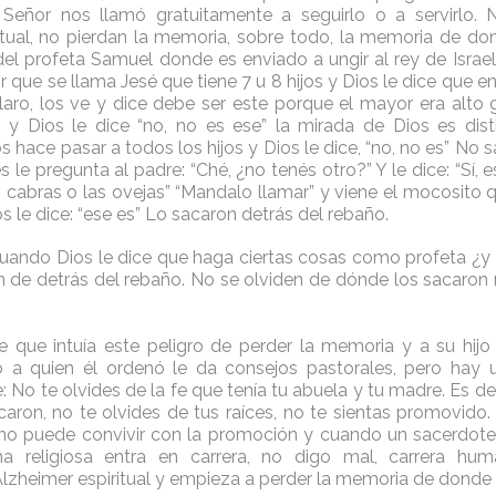
 Señor nos llamó gratuitamente a seguirlo o a servirlo. 
itual, no pierdan la memoria, sobre todo, la memoria de d
el profeta Samuel donde es enviado a ungir al rey de Israel,
 que se llama Jesé que tiene 7 u 8 hijos y Dios le dice que en
 Claro, los ve y dice debe ser este porque el mayor era alto 
e y Dios le dice “no, no es ese” la mirada de Dios es dist
s hace pasar a todos los hijos y Dios le dice, “no, no es” No 
 le pregunta al padre: “Ché, ¿no tenés otro?” Y le dice: “Sí, 
 cabras o las ovejas” “Mandalo llamar” y viene el mocosito q
s le dice: “ese es” Lo sacaron detrás del rebaño.
cuando Dios le dice que haga ciertas cosas como profeta ¿y 
 de detrás del rebaño. No se olviden de dónde los sacaron 
 que intuía este peligro de perder la memoria y a su hijo
 a quien él ordenó le da consejos pastorales, pero hay 
: No te olvides de la fe que tenía tu abuela y tu madre. Es dec
aron, no te olvides de tus raíces, no te sientas promovido.
no puede convivir con la promoción y cuando un sacerdote,
una religiosa entra en carrera, no digo mal, carrera h
lzheimer espiritual y empieza a perder la memoria de donde