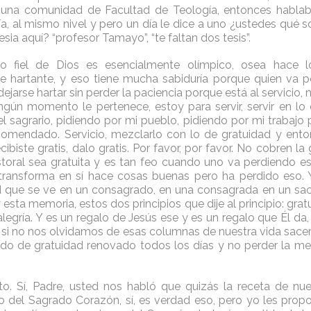
una comunidad de Facultad de Teología, entonces hablab
a, al mismo nivel y pero un día le dice a uno ¿ustedes qué s
esia aquí? “profesor Tamayo”, “te faltan dos tesis”.
o fiel de Dios es esencialmente olímpico, osea hace 
e hartante, y eso tiene mucha sabiduría porque quien va p
 dejarse hartar sin perder la paciencia porque está al servici
ingún momento le pertenece, estoy para servir, servir en lo
el sagrario, pidiendo por mi pueblo, pidiendo por mi trabajo
omendado. Servicio, mezclarlo con lo de gratuidad y ento
cibiste gratis, dalo gratis. Por favor, por favor. No cobren la 
toral sea gratuita y es tan feo cuando uno va perdiendo es
transforma en sí hace cosas buenas pero ha perdido eso. 
d que se ve en un consagrado, en una consagrada en un sac
 esta memoria, estos dos principios que dije al principio: gr
alegría. Y es un regalo de Jesús ese y es un regalo que Él da,
 si no nos olvidamos de esas columnas de nuestra vida sacerd
ido de gratuidad renovado todos los días y no perder la 
o. Sí, Padre, usted nos habló que quizás la receta de nu
o del Sagrado Corazón, sí, es verdad eso, pero yo les prop