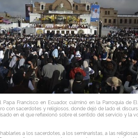
el Papa Francisco en Ecuador, culminó en la Parroquia de 
o con sacerdotes y religiosos, donde dejó de lado el discurso
ado en el que reflexionó sobre el sentido del servicio y la v
blarles a los sacerdotes, a los seminaristas, a las religiosas,