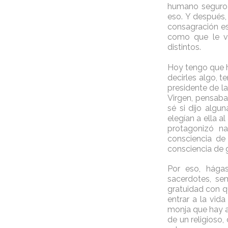
humano seguro 
eso. Y después,
consagración es
como que le vi
distintos.
Hoy tengo que ha
decirles algo, 
presidente de l
Virgen, pensaba
sé si dijo algu
elegían a ella a
protagonizó na
consciencia de
consciencia de 
Por eso, hágas
sacerdotes, se
gratuidad con qu
entrar a la vida
monja que hay a
de un religioso