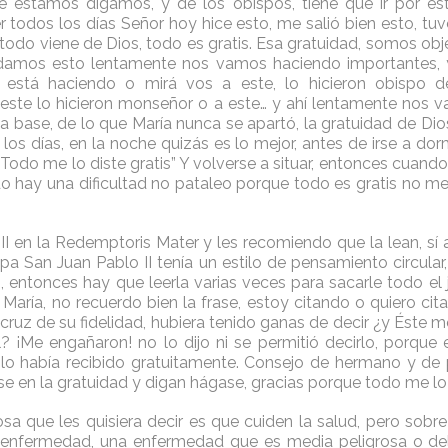
e estamos digamos, y de los obispos, tiene que ir por es
r todos los días Señor hoy hice esto, me salió bien esto, tuve
 todo viene de Dios, todo es gratis. Esa gratuidad, somos obj
vidamos esto lentamente nos vamos haciendo importantes, 
está haciendo o mirá vos a este, lo hicieron obispo de
 este lo hicieron monseñor o a este… y ahí lentamente nos
la base, de lo que María nunca se apartó, la gratuidad de Dio
os días, en la noche quizás es lo mejor, antes de irse a dor
 “Todo me lo diste gratis” Y volverse a situar, entonces cua
o hay una dificultad no pataleo porque todo es gratis no m
I en la Redemptoris Mater y les recomiendo que la lean, sí a
pa San Juan Pablo II tenía un estilo de pensamiento circular,
 entonces hay que leerla varias veces para sacarle todo el 
María, no recuerdo bien la frase, estoy citando o quiero cita
ruz de su fidelidad, hubiera tenido ganas de decir ¿y Éste me
el? ¡Me engañaron! no lo dijo ni se permitió decirlo, porque 
lo había recibido gratuitamente. Consejo de hermano y de 
e en la gratuidad y digan hágase, gracias porque todo me lo 
a que les quisiera decir es que cuiden la salud, pero sobr
 enfermedad, una enfermedad que es media peligrosa o del