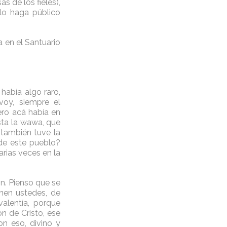
s de los fieles),
 lo haga público
 en el Santuario
había algo raro,
voy, siempre el
pero acá había en
sta la wawa, que
 también tuve la
de este pueblo?
rias veces en la
. Pienso que se
nen ustedes, de
valentía, porque
n de Cristo, ese
n eso, divino y