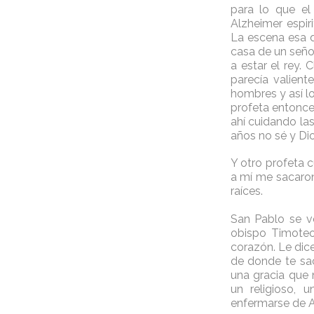
para lo que el
Alzheimer espir
La escena esa d
casa de un señor
a estar el rey.
parecía valient
hombres y así lo
profeta entonces
ahí cuidando las
años no sé y Dio
Y otro profeta 
a mí me sacaron
raíces.
San Pablo se ve
obispo Timoteo
corazón. Le dice
de donde te sac
una gracia que 
un religioso, 
enfermarse de A