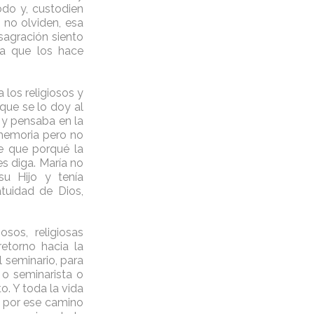
do y, custodien
 no olviden, esa
sagración siento
sa que los hace
 los religiosos y
que se lo doy al
 y pensaba en la
 memoria pero no
de que porqué la
es diga. María no
su Hijo y tenía
tuidad de Dios,
sos, religiosas
etorno hacia la
l seminario, para
e o seminarista o
. Y toda la vida
a por ese camino