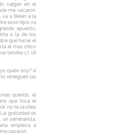
No caigan en el
onde me sacaron.
 va a Belén a la
tre esos hijos va
grande, apuesto,
inta a la de los
sabe qué hacer el
está el más chico
ue tendría 17, 18
yo quién soy? si
no renieguen las
 más querido, el
uno que toca el
ir: no te olvides
 La gratuidad es
 un seminarista,
umana empieza a
 me sacaron.