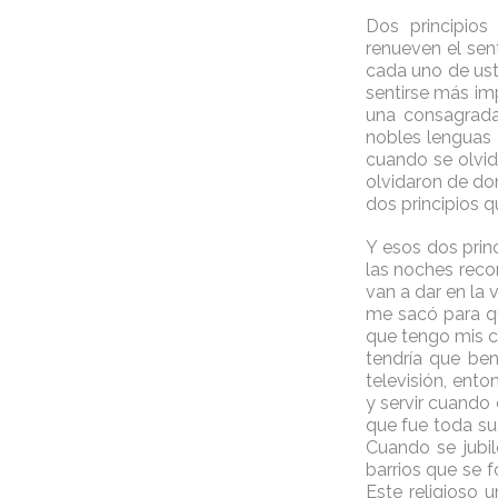
Dos principios
renueven el sen
cada uno de ust
sentirse más im
una consagrada
nobles lenguas 
cuando se olvid
olvidaron de do
dos principios q
Y esos dos princ
las noches recor
van a dar en la v
me sacó para qué
que tengo mis co
tendría que ben
televisión, ento
y servir cuando
que fue toda su 
Cuando se jubil
barrios que se 
Este religioso 