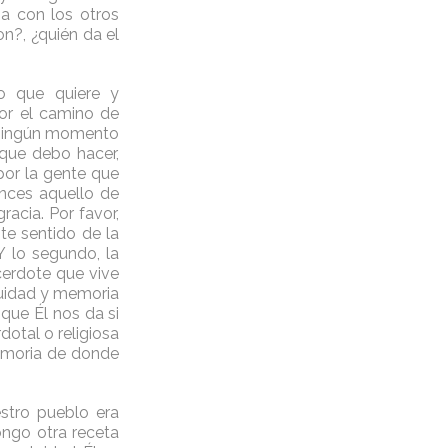
a con los otros
on?, ¿quién da el
lo que quiere y
or el camino de
o, ningún momento
 que debo hacer,
 por la gente que
nces aquello de
gracia. Por favor,
te sentido de la
Y lo segundo, la
erdote que vive
atuidad y memoria
 que Él nos da si
otal o religiosa
memoria de donde
estro pueblo era
ongo otra receta