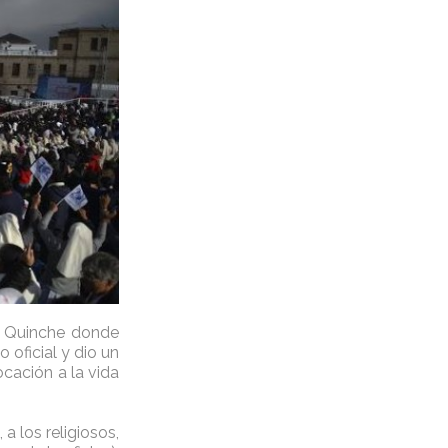
El Quinche donde
 oficial y dio un
ocación a la vida
 a los religiosos,