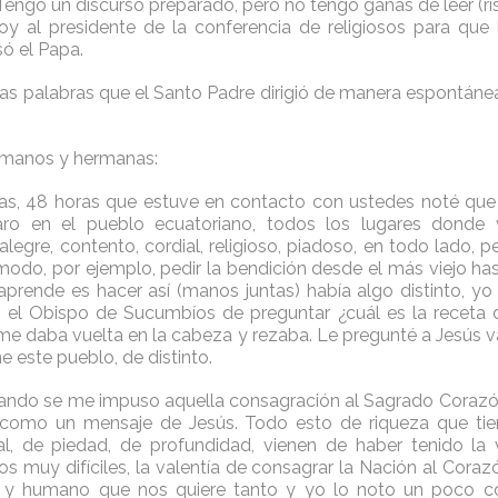
 Tengo un discurso preparado, pero no tengo ganas de leer (risa
oy al presidente de la conferencia de religiosos para que
só el Papa.
las palabras que el Santo Padre dirigió de manera espontánea
rmanos y hermanas:
as, 48 horas que estuve en contacto con ustedes noté que 
aro en el pueblo ecuatoriano, todos los lugares donde 
alegre, contento, cordial, religioso, piadoso, en todo lado, 
 modo, por ejemplo, pedir la bendición desde el más viejo ha
aprende es hacer así (manos juntas) había algo distinto, yo
 el Obispo de Sucumbíos de preguntar ¿cuál es la receta 
 me daba vuelta en la cabeza y rezaba. Le pregunté a Jesús va
ne este pueblo, de distinto.
ando se me impuso aquella consagración al Sagrado Corazón
, como un mensaje de Jesús. Todo esto de riqueza que tie
ual, de piedad, de profundidad, vienen de haber tenido la 
 muy difíciles, la valentía de consagrar la Nación al Corazó
 y humano que nos quiere tanto y yo lo noto un poco co