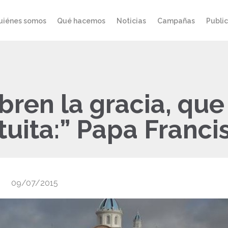
uiénes somos
Qué hacemos
Noticias
Campañas
Publi
obren la gracia, qu
tuita:” Papa Franci
09/07/2015