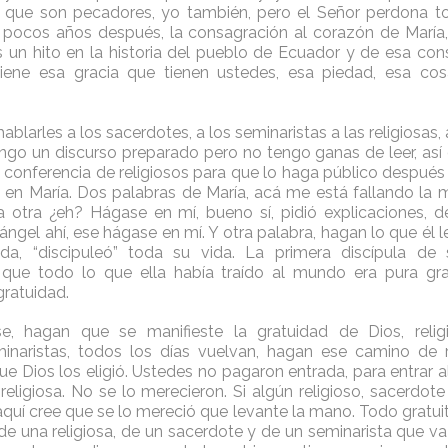
que son pecadores, yo también, pero el Señor perdona to
 pocos años después, la consagración al corazón de María,
 un hito en la historia del pueblo de Ecuador y de esa con
ene esa gracia que tienen ustedes, esa piedad, esa co
blarles a los sacerdotes, a los seminaristas a las religiosas, a
tengo un discurso preparado pero no tengo ganas de leer, así 
a conferencia de religiosos para que lo haga público después
 en María. Dos palabras de María, acá me está fallando la
na otra ¿eh? Hágase en mí, bueno sí, pidió explicaciones, 
l ángel ahí, ese hágase en mí. Y otra palabra, hagan lo que él l
da, “discipuleó” toda su vida. La primera discípula de 
 que todo lo que ella había traído al mundo era pura gra
gratuidad.
e, hagan que se manifieste la gratuidad de Dios, religio
minaristas, todos los días vuelvan, hagan ese camino de r
e Dios los eligió. Ustedes no pagaron entrada, para entrar a
 religiosa. No se lo merecieron. Si algún religioso, sacerdot
quí cree que se lo mereció que levante la mano. Todo gratuito
, de una religiosa, de un sacerdote y de un seminarista que v