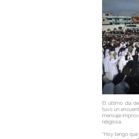
El último día d
tuvo un encuentr
mensaje improvis
religiosa.
“Hoy tengo que ha