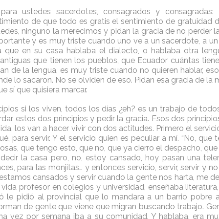
 para ustedes sacerdotes, consagrados y consagradas:
timiento de que todo es gratis el sentimiento de gratuidad d
edes, ninguno la merecimos y pidan la gracia de no perder 
portante y es muy triste cuando uno ve a un sacerdote, a u
 que en su casa hablaba el dialecto, o hablaba otra leng
antiguas que tienen los pueblos, que Ecuador cuántas tiene
an de la lengua, es muy triste cuando no quieren hablar, eso 
nde lo sacaron. No se olviden de eso. Pidan esa gracia de la 
ue sí que quisiera marcar.
ipios si los viven, todos los días ¿eh? es un trabajo de todo
dar estos dos principios y pedir la gracia. Esos dos principios 
ida, los van a hacer vivir con dos actitudes. Primero el servici
, para servir. Y el servicio quien es peculiar a mí. “No, que
sas, que tengo esto, que no, que ya cierro el despacho, que 
decir la casa pero, no, estoy cansado, hoy pasan una tele
nces, para las monjitas… y entonces servicio, servir, servir y n
 estamos cansados y servir cuando la gente nos harta, me dec
vida profesor en colegios y universidad, enseñaba literatura, 
ó le pidió al provincial que lo mandara a un barrio pobre a
forman de gente que viene que migran buscando trabajo. Gen
una vez por semana iba a su comunidad. Y hablaba, era muy