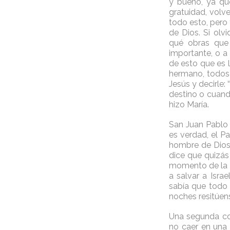
y bueno, ya qu
gratuidad, volve
todo esto, pero
de Dios. Si ol
qué obras que 
importante, o a
de esto que es 
hermano, todos l
Jesús y decirle:
destino o cuand
hizo María.
San Juan Pablo I
es verdad, el Pa
hombre de Dios,
dice que quizás 
momento de la c
a salvar a Isra
sabía que todo 
noches resitúens
Una segunda cos
no caer en una