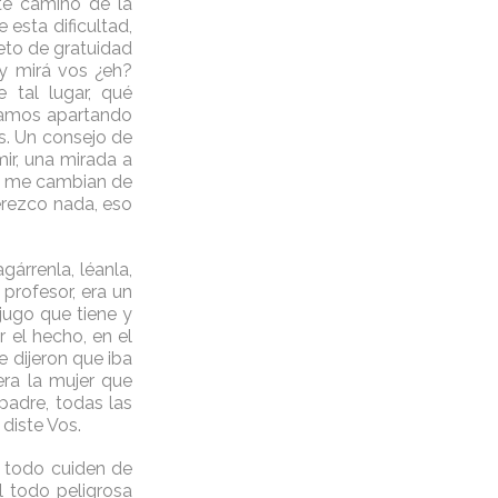
te camino de la
 esta dificultad,
eto de gratuidad
y mirá vos ¿eh?
 tal lugar, qué
 vamos apartando
s. Un consejo de
mir, una mirada a
ndo me cambian de
erezco nada, eso
gárrenla, léanla,
 profesor, era un
jugo que tiene y
r el hecho, en el
 dijeron que iba
era la mujer que
padre, todas las
diste Vos.
e todo cuiden de
 todo peligrosa