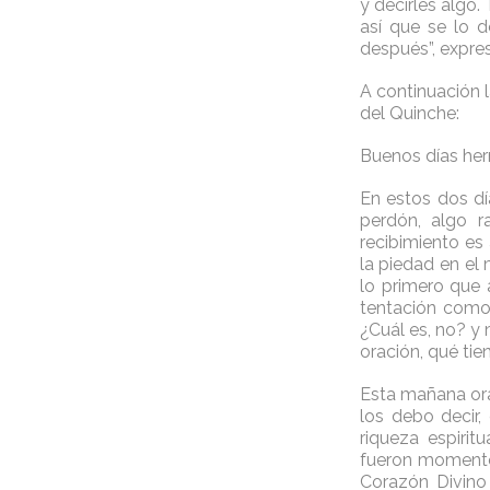
y decirles algo.
así que se lo d
después”, expre
A continuación 
del Quinche:
Buenos días he
En estos dos dí
perdón, algo r
recibimiento es 
la piedad en el
lo primero que 
tentación como
¿Cuál es, no? y
oración, qué tie
Esta mañana or
los debo decir
riqueza espirit
fueron momentos
Corazón Divino