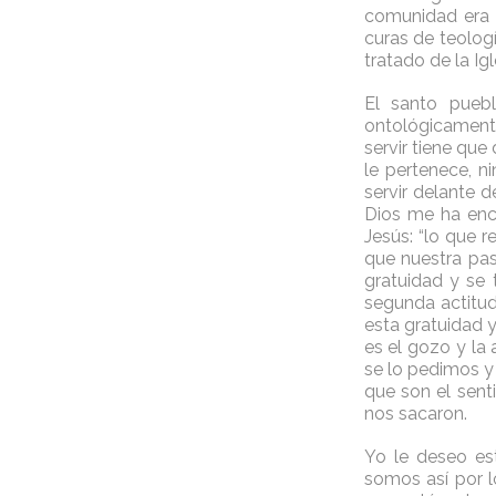
comunidad era 
curas de teologí
tratado de la Igl
El santo puebl
ontológicament
servir tiene que
le pertenece, n
servir delante d
Dios me ha enc
Jesús: “lo que re
que nuestra pas
gratuidad y se 
segunda actitu
esta gratuidad y
es el gozo y la 
se lo pedimos y
que son el sent
nos sacaron.
Yo le deseo est
somos así por l