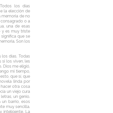
 Todos los días
e la elección de
la memoria de no
n consagrado o a
ua, una de esas
 y es muy triste
significa que se
memoria. Son los
s los días. Todas
si los viven, les
o. Dios me eligió,
 tengo mi tiempo,
esto, que sí, que
novela linda por
o hacer otra cosa
ía un viejo cura
letras, un genio.
 un barrio, esos
te muy sencilla.
 inteligente. La