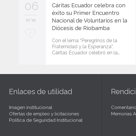
06
Cáritas Ecuador celebra con
éxito su Primer Encuentro
Nacional de Voluntarios en la
07 '25
Diócesis de Riobamba
L
1
Con el lema “Peregrinos de la
o
Fraternidad y la Esperanza”,
Cáritas Ecuador celebró en la…
v
e
i
t
Enlaces de utilidad
Rendic
Imagen institucional
Comentario
Ofertas de empleo y licitaciones
Memorias A
Política de Seguridad Institucional