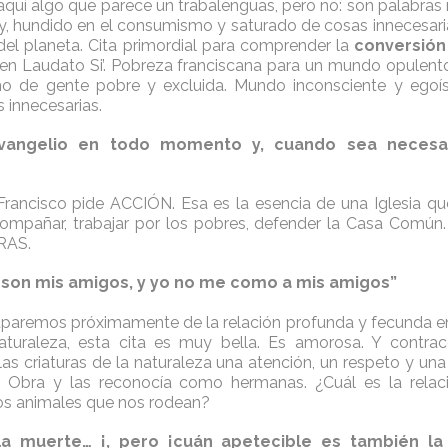
aquí algo que parece un trabalenguas, pero no: son palabras
, hundido en el consumismo y saturado de cosas innecesari
el planeta. Cita primordial para comprender la
conversión
en Laudato Si’. Pobreza franciscana para un mundo opulento
eno de gente pobre y excluida. Mundo inconsciente y egoís
 innecesarias.
Evangelio en todo momento y, cuando sea necesario
, Francisco pide ACCIÓN. Esa es la esencia de una Iglesia que
, acompañar, trabajar por los pobres, defender la Casa Común.
RAS.
 son mis amigos, y yo no me como a mis amigos”
aremos próximamente de la relación profunda y fecunda en
aturaleza, esta cita es muy bella. Es amorosa. Y contraco
las criaturas de la naturaleza una atención, un respeto y una
la Obra y las reconocía como hermanas. ¿Cuál es la relaci
os animales que nos rodean?
 la muerte… ¡, pero ¡cuán apetecible es también la