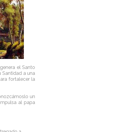
genera el Santo
u Santidad a una
ara fortalecer la
 Conozcámoslo un
impulsa al papa
ntregado a