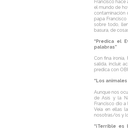
Francisco hace 
el mundo de hoy
contaminación d
papa Francisco 
sobre todo, ll
basura, de cosas
“Predica el 
palabras”
Con fina ironía
salida, incluir
predica con OB
“Los animales
Aunque nos ocup
de Asís y la N
Francisco dio a 
Veía en ellas 
nosotras/os y l
“¡Terrible es