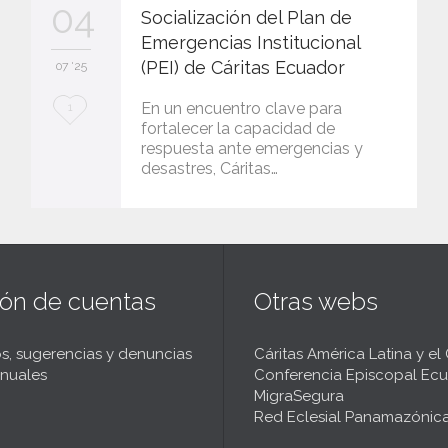
04
Socialización del Plan de
Emergencias Institucional
(PEI) de Cáritas Ecuador
07 '25
L
En un encuentro clave para
1
fortalecer la capacidad de
o
respuesta ante emergencias y
desastres, Cáritas…
v
e
i
t
ión de cuentas
Otras webs
s, sugerencias y denuncias
Cáritas América Latina y el
nuales
Conferencia Episcopal Ecu
MigraSegura
Red Eclesial Panamazónic