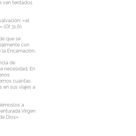
se ven tentados
salvación: «el
» (
Dt
31,6).
 de que se
cialmente con
 la Encarnación.
ncla de
de necesidad. En
uenos
inemos cuántas
 en sus viajes a
démoslos a
venturada Virgen
 de Dios»