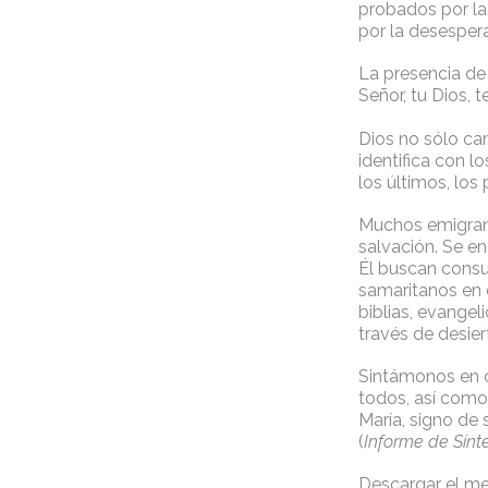
probados por la
por la desespera
La presencia de 
Señor, tu Dios,
Dios no sólo c
identifica con 
los últimos, lo
Muchos emigrant
salvación. Se en
Él buscan consu
samaritanos en 
biblias, evangel
través de desier
Sintámonos en 
todos, así como 
María, signo de
(
Informe de Sínte
Descargar el me