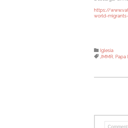
https://www.v
world-migrants
Category

Iglesia
Tags

JMMR
,
Papa 