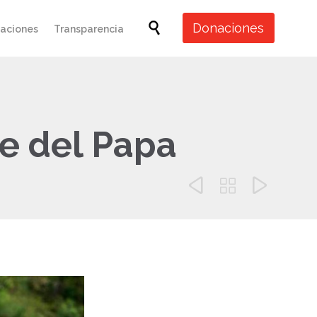
Skip

Donaciones
caciones
Transparencia
to
content
e del Papa


