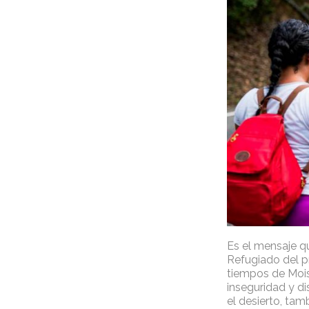
Es el mensaje qu
Refugiado del p
tiempos de Mois
inseguridad y di
el desierto, ta