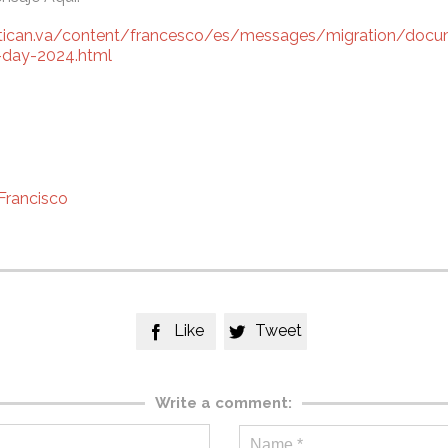
atican.va/content/francesco/es/messages/migration/doc
-day-2024.html
Francisco
Like
Tweet


Write a comment: