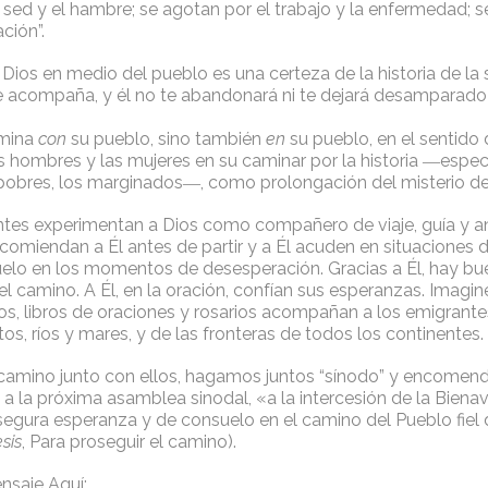
 sed y el hambre; se agotan por el trabajo y la enfermedad; 
ción”.
Dios en medio del pueblo es una certeza de la historia de la 
 te acompaña, y él no te abandonará ni te dejará desamparado
amina
con
su pueblo, sino también
en
su pueblo, en el sentido
los hombres y las mujeres en su caminar por la historia ―espe
s pobres, los marginados―, como prolongación del misterio de
es experimentan a Dios como compañero de viaje, guía y a
comiendan a Él antes de partir y a Él acuden en situaciones 
elo en los momentos de desesperación. Gracias a Él, hay b
el camino. A Él, en la oración, confían sus esperanzas. Imag
ios, libros de oraciones y rosarios acompañan a los emigrantes
tos, ríos y mares, y de las fronteras de todos los continentes.
camino junto con ellos, hagamos juntos “sínodo” y encomen
a la próxima asamblea sinodal, «a la intercesión de la Biena
 segura esperanza y de consuelo en el camino del Pueblo fiel
sis
, Para proseguir el camino).
nsaje Aquí: