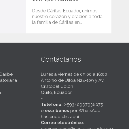
Desde Cáritas Ecuador, unimos
nuestro corazón y oración a toda
la familia de Cáritas en…
Contáctanos
 Caribe
Lunes a viernes de 09:00 a 16:00
atoriana
Antonio de Ulloa N24-109 y Av.
Cristóbal Colón
a
Quito, Ecuador
-
Teléfono:
(+593) 0997936075
o
escríbenos
por
WhatsApp
haciendo clic aquí
.
Correo electrónico:
comunicacion@caritasecuador.org