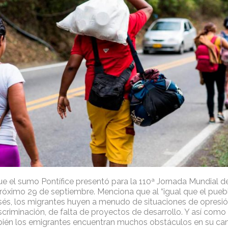
e el sumo Pontífice presentó para la 110ª Jornada Mundial de
róximo 29 de septiembre. Menciona que al “igual que el puebl
és, los migrantes huyen a menudo de situaciones de opresió
scriminación, de falta de proyectos de desarrollo. Y así como
mbién los emigrantes encuentran muchos obstáculos en su ca