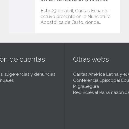
Este 23 de abril, Cáritas Ecuador
estuvo presente en la Nunciatura
Apostólica de Quito, donde…
ión de cuentas
Otras webs
s, sugerencias y denuncias
Cáritas América Latina y el
nuales
Conferencia Episcopal Ecu
MigraSegura
Red Eclesial Panamazónic