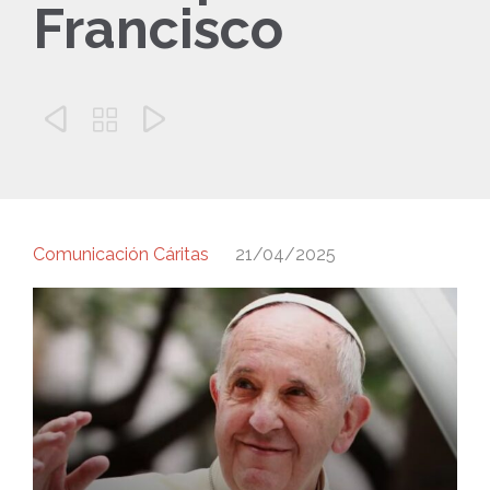
Francisco



Comunicación Cáritas
21/04/2025