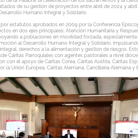
io de la Palabra, la celebración de los sacramentos y la carid
ltados de su gestión de proyectos entre abril de 2024 y abril
esarrollo Humano Integral y Solidario.
 por estatutos aprobados en 2009 por la Conferencia Episcop
ectos en dos ejes principales: Atención Humanitaria y Respue
oyando a poblaciones en movilidad forzada, especialmente
moción al Desarrollo Humano Integral y Solidario, impulsan
 integral, derechos a la alimentación y gestión de riesgos. Es
de Cáritas Parroquiales con agentes pastorales a nivel dioce
on con el apoyo de Cáritas Corea, Cáritas Austria, Cáritas Es
or, la Unión Europea, Cáritas Alemana, Cancillería Alemana y