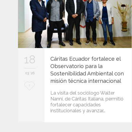
18
Cáritas Ecuador fortalece el
Observatorio para la
Sostenibilidad Ambiental con
03 '26
misión técnica internacional
L
2
La visita del sociólogo Walter
o
Nanni, de Cáritas Italiana, permitió
fortalecer capacidades
v
institucionales y avanzar…
e
i