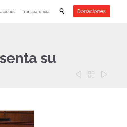
Skip

Donaciones
caciones
Transparencia
to
content
esenta su


