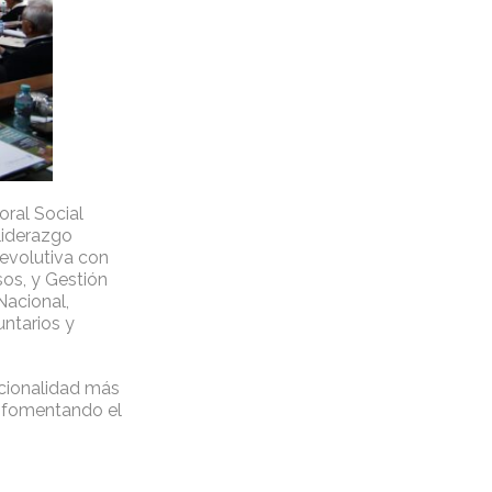
oral Social
 liderazgo
 evolutiva con
sos, y Gestión
Nacional,
untarios y
ucionalidad más
, fomentando el