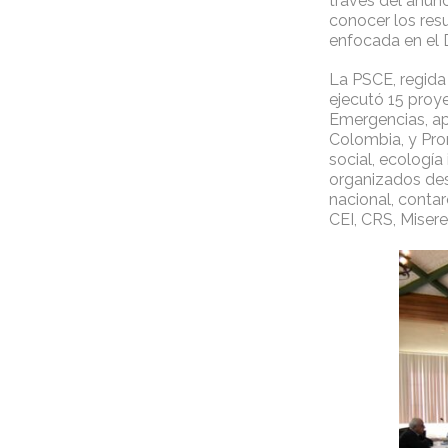
través del anunc
conocer los resu
enfocada en el D
La PSCE, regida
ejecutó 15 proy
Emergencias, ap
Colombia, y Pro
social, ecología
organizados des
nacional, contar
CEI, CRS, Misere