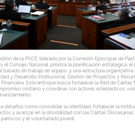
stión de la PSCE, liderado por la Comisión Episcopal de Past
y el Consejo Nacional, prioriza la planificación estratégica, el
l basado en trabajo en equipo, y una estructura organizativa
tidad y Desarrollo Institucional, Gestión de Proyectos y Recur
 Financiera. Este enfoque busca fortalecer la Red de Cáritas 
promiso cristiano y coordinar con actores eclesiásticos, vol
inanciamiento.
 desafíos como consolidar su identidad, fortalecer la instit
yectos y avanzar en la sinodalidad con las Cáritas Diocesanas
árrocos y el voluntariado juvenil.