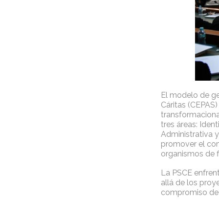
El modelo de ge
Cáritas (CEPAS) 
transformaciona
tres áreas: Iden
Administrativa y
promover el com
organismos de f
La PSCE enfrenta
allá de los pro
compromiso de p