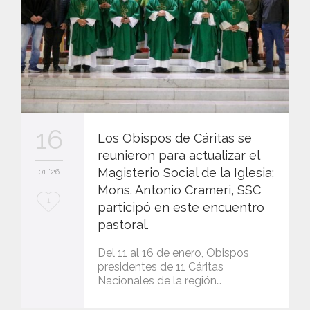
16
Los Obispos de Cáritas se
reunieron para actualizar el
Magisterio Social de la Iglesia;
01 '26
Mons. Antonio Crameri, SSC
L
1
participó en este encuentro
o
pastoral.
v
Del 11 al 16 de enero, Obispos
presidentes de 11 Cáritas
e
Nacionales de la región…
i