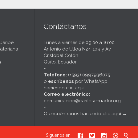
t
Contáctanos
 Caribe
Lunes a viernes de 09:00 a 16:00
atoriana
Antonio de Ulloa N24-109 y Av.
Cristóbal Colón
a
Quito, Ecuador
-
Teléfono:
(+593) 0997936075
o
escríbenos
por
WhatsApp
haciendo clic aquí
.
Correo electrónico:
comunicacion@caritasecuador.org
-
O encuéntranos haciendo clic aquí
→





Síguenos en: