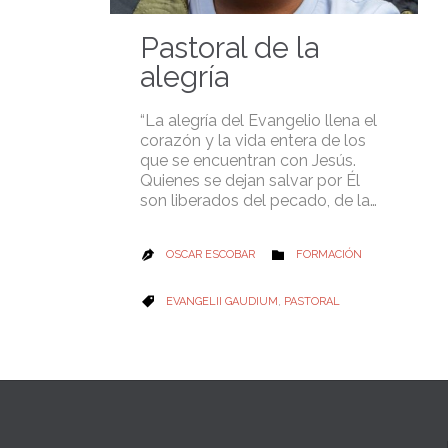
Pastoral de la
alegría
“La alegría del Evangelio llena el
corazón y la vida entera de los
que se encuentran con Jesús.
Quienes se dejan salvar por Él
son liberados del pecado, de la…
CATEGORY
OSCAR ESCOBAR
FORMACIÓN


CATEGORY
EVANGELII GAUDIUM
,
PASTORAL
