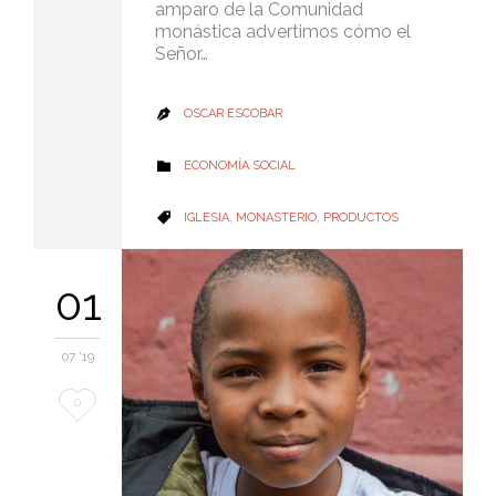
amparo de la Comunidad
monástica advertimos cómo el
Señor…
OSCAR ESCOBAR

CATEGORY
ECONOMÍA SOCIAL

CATEGORY
IGLESIA
,
MONASTERIO
,
PRODUCTOS

01
07 '19
Love
0
it