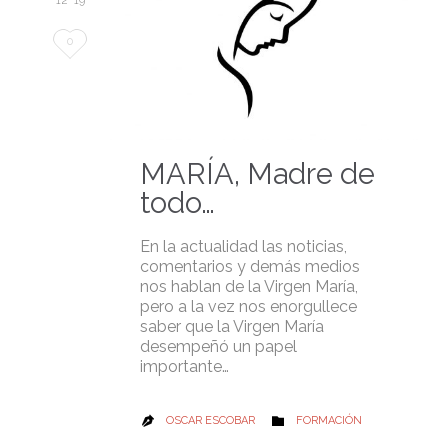
12 '19
Love
0
it
MARÍA, Madre de
todo…
En la actualidad las noticias,
comentarios y demás medios
nos hablan de la Virgen María,
pero a la vez nos enorgullece
saber que la Virgen María
desempeñó un papel
importante…
CATEGORY
OSCAR ESCOBAR
FORMACIÓN

