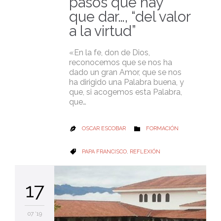
pasos que hay
que dar…, “del valor
a la virtud”
«En la fe, don de Dios,
reconocemos que se nos ha
dado un gran Amor, que se nos
ha dirigido una Palabra buena, y
que, si acogemos esta Palabra,
que…
CATEGORY
OSCAR ESCOBAR
FORMACIÓN


CATEGORY
PAPA FRANCISCO
,
REFLEXIÓN

17
07 '19