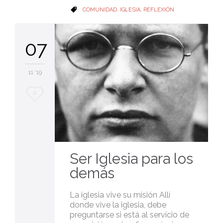
CATEGORY
COMUNIDAD
,
IGLESIA
,
REFLEXIÓN

07
11 '19
Love
0
it
Ser Iglesia para los
demás
La iglesia vive su misión Allí
donde vive la iglesia, debe
preguntarse si está al servicio de