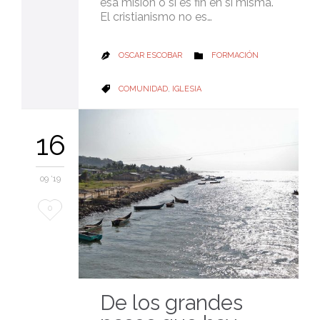
esa misión o si es fin en sí misma.
El cristianismo no es…
CATEGORY
OSCAR ESCOBAR
FORMACIÓN


CATEGORY
COMUNIDAD
,
IGLESIA

16
09 '19
Love
0
it
De los grandes