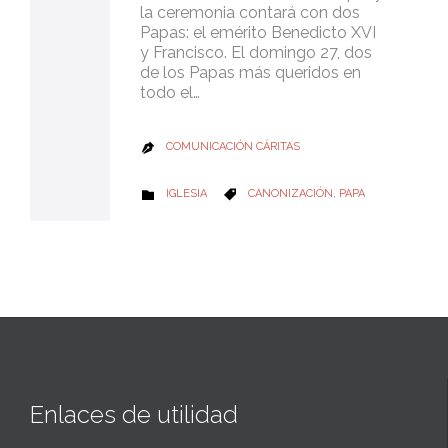
la ceremonia contará con dos
Papas: el emérito Benedicto XVI
y Francisco. El domingo 27, dos
de los Papas más queridos en
todo el…
COMUNICACIÓN CÁRITAS

CATEGORY
CATEGORY
IGLESIA
CANONIZACIÓN
,
PAPA


Enlaces de utilidad