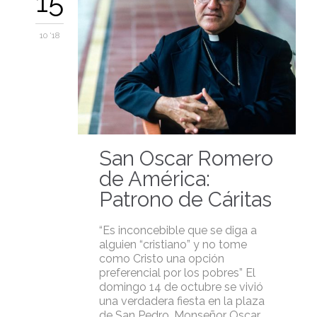
15
10 '18
San Oscar Romero
de América:
Patrono de Cáritas
“Es inconcebible que se diga a
alguien “cristiano” y no tome
como Cristo una opción
preferencial por los pobres” El
domingo 14 de octubre se vivió
una verdadera fiesta en la plaza
de San Pedro, Monseñor Oscar