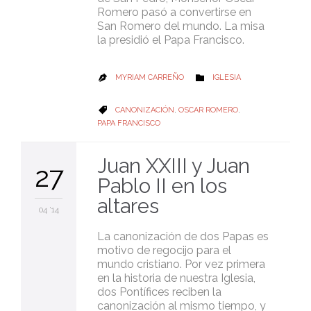
Romero pasó a convertirse en
San Romero del mundo. La misa
la presidió el Papa Francisco.
CATEGORY
MYRIAM CARREÑO
IGLESIA


CATEGORY
CANONIZACIÓN
,
OSCAR ROMERO
,

PAPA FRANCISCO
Juan XXIII y Juan
27
Pablo II en los
altares
04 '14
La canonización de dos Papas es
motivo de regocijo para el
mundo cristiano. Por vez primera
en la historia de nuestra Iglesia,
dos Pontífices reciben la
canonización al mismo tiempo, y