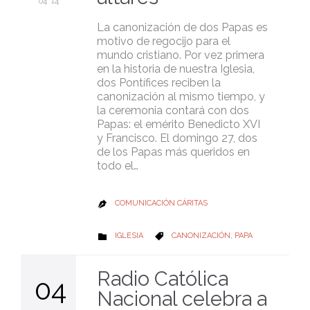
04 '14
La canonización de dos Papas es
motivo de regocijo para el
mundo cristiano. Por vez primera
en la historia de nuestra Iglesia,
dos Pontífices reciben la
canonización al mismo tiempo, y
la ceremonia contará con dos
Papas: el emérito Benedicto XVI
y Francisco. El domingo 27, dos
de los Papas más queridos en
todo el…
COMUNICACIÓN CÁRITAS

CATEGORY
CATEGORY
IGLESIA
CANONIZACIÓN
,
PAPA


Radio Católica
04
Nacional celebra a