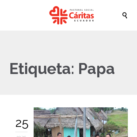

Etiqueta:
Papa
25