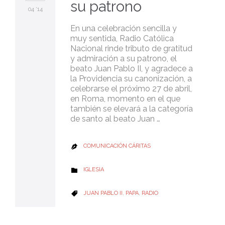
su patrono
04 '14
En una celebración sencilla y
muy sentida, Radio Católica
Nacional rinde tributo de gratitud
y admiración a su patrono, el
beato Juan Pablo II, y agradece a
la Providencia su canonización, a
celebrarse el próximo 27 de abril,
en Roma, momento en el que
también se elevará a la categoría
de santo al beato Juan …
COMUNICACIÓN CÁRITAS

CATEGORY
IGLESIA

CATEGORY
JUAN PABLO II
,
PAPA
,
RADIO
