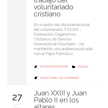
trabajo del
voluntariado
cristiano
En ocasión del día internacional
del voluntariado, FOCSIV –
Federación Organismos
Cristianos de Servicio
Internacional Voluntario – ha
mantenido una audiencia privada
con el Papa Francisco.
CATEGORY
ALFONSO ECHEVERRI
IGLESIA


CATEGORY
FOCSIV
,
PAPA
,
VOLUNTARIADO

Juan XXIII y Juan
27
Pablo II en los
altares