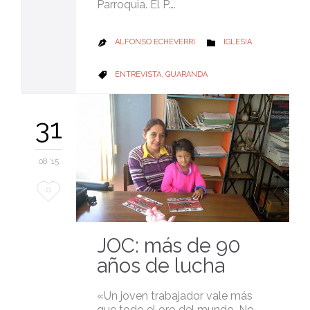
Parroquia. El P….
CATEGORY
ALFONSO ECHEVERRI
IGLESIA


CATEGORY
ENTREVISTA
,
GUARANDA

31
08 '15
Love
0
it
JOC: más de 90
años de lucha
«Un joven trabajador vale más
que todo el oro del mundo. No