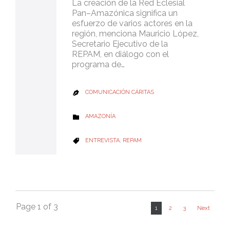
La creación de la Red Eclesial
Pan–Amazónica significa un
esfuerzo de varios actores en la
región, menciona Mauricio López,
Secretario Ejecutivo de la
REPAM, en diálogo con el
programa de…
COMUNICACIÓN CÁRITAS

CATEGORY
AMAZONÍA

CATEGORY
ENTREVISTA
,
REPAM

Page 1 of 3
1
2
3
Next