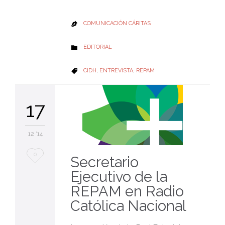
COMUNICACIÓN CÁRITAS

CATEGORY
EDITORIAL

CATEGORY
CIDH
,
ENTREVISTA
,
REPAM

17
12 '14
Love
0
Secretario
it
Ejecutivo de la
REPAM en Radio
Católica Nacional