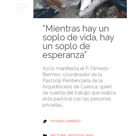
Love
0
it
“Mientras hay un
soplo de vida, hay
un soplo de
esperanza”
Así lo manifiesta el P. Olmedo
Bermeo, coordinador de la
Pastoral Penitenciaria de la
Arquidiócesis de Cuenca, quien
da cuenta del trabajo que realiza
esta pastoral con las personas
privadas…
MYRIAM CARREÑO

CATEGORY
PASTORAL PENITENCIARIA
