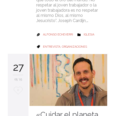
respetar al joven trabajador o la
joven trabajadora es no respetar
al mismo Dios, al mismo
Jesucristo”. Joseph Cardijn,…
CATEGORY
ALFONSO ECHEVERRI
IGLESIA


CATEGORY
ENTREVISTA
,
ORGANIZACIONES

27
05 '15
Love
0
it
«Cuidar el planeta