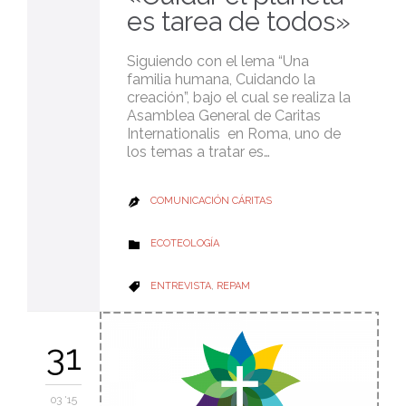
es tarea de todos»
Siguiendo con el lema “Una
familia humana, Cuidando la
creación”, bajo el cual se realiza la
Asamblea General de Caritas
Internationalis en Roma, uno de
los temas a tratar es…
COMUNICACIÓN CÁRITAS

CATEGORY
ECOTEOLOGÍA

CATEGORY
ENTREVISTA
,
REPAM

31
03 '15