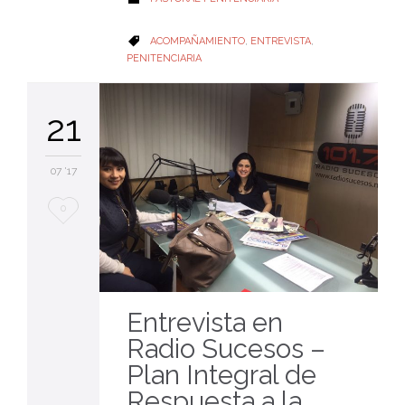
CATEGORY
ACOMPAÑAMIENTO
,
ENTREVISTA
,

PENITENCIARIA
21
07 '17
Love
0
it
Entrevista en
Radio Sucesos –
Plan Integral de
Respuesta a la