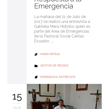
Emergencia
La mañana del 21 de Julio de
2017 se realizó una entrevista a
Gabriela Mera Hidrobo quién es
parte del Área de Emergencias
de la Pastoral Social Cáritas
Ecuador. …
MARÍA ORTEGA

CATEGORY
GESTIÓN DE RIESGOS

CATEGORY
EMERGENCIA
,
ENTREVISTA

15
03 '16