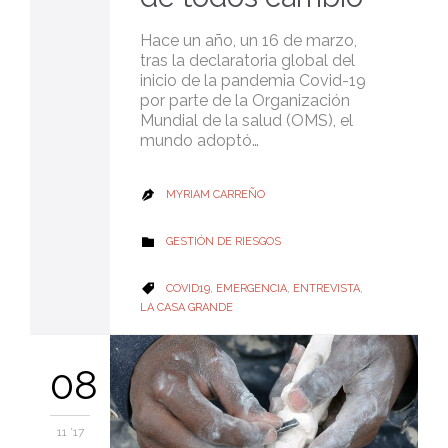
Hace un año, un 16 de marzo,
tras la declaratoria global del
inicio de la pandemia Covid-19
por parte de la Organización
Mundial de la salud (OMS), el
mundo adoptó…
MYRIAM CARREÑO

CATEGORY
GESTIÓN DE RIESGOS

CATEGORY
COVID19
,
EMERGENCIA
,
ENTREVISTA
,

LA CASA GRANDE
08
11 '17