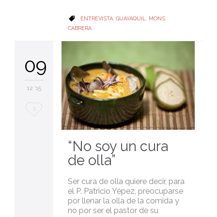
CATEGORY
ENTREVISTA
,
GUAYAQUIL
,
MONS.

CABRERA
09
12 '15
Love
3
it
“No soy un cura
de olla”
Ser cura de olla quiere decir, para
el P. Patricio Yépez, preocuparse
por llenar la olla de la comida y
no por ser el pastor de su