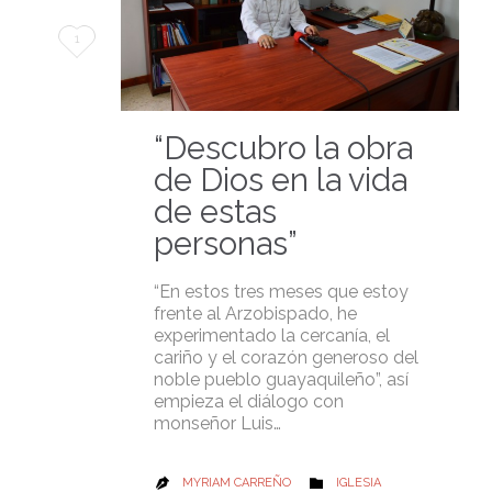
Love
1
it
“Descubro la obra
de Dios en la vida
de estas
personas”
“En estos tres meses que estoy
frente al Arzobispado, he
experimentado la cercanía, el
cariño y el corazón generoso del
noble pueblo guayaquileño”, así
empieza el diálogo con
monseñor Luis…
CATEGORY
MYRIAM CARREÑO
IGLESIA

