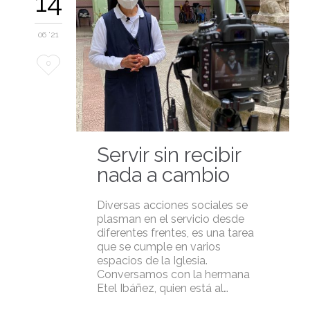
14
06 '21
Love
0
it
Servir sin recibir
nada a cambio
Diversas acciones sociales se
plasman en el servicio desde
diferentes frentes, es una tarea
que se cumple en varios
espacios de la Iglesia.
Conversamos con la hermana
Etel Ibáñez, quien está al…