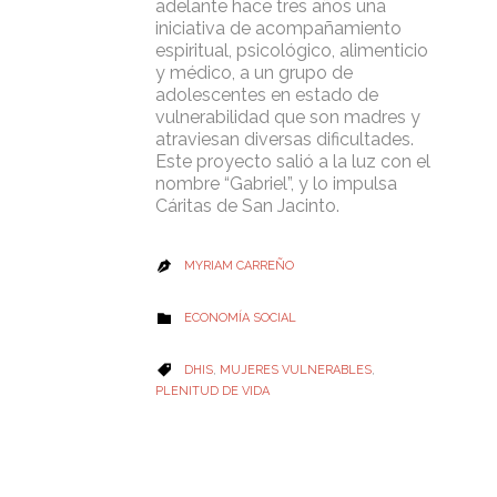
adelante hace tres años una
iniciativa de acompañamiento
espiritual, psicológico, alimenticio
y médico, a un grupo de
adolescentes en estado de
vulnerabilidad que son madres y
atraviesan diversas dificultades.
Este proyecto salió a la luz con el
nombre “Gabriel”, y lo impulsa
Cáritas de San Jacinto.
MYRIAM CARREÑO

CATEGORY
ECONOMÍA SOCIAL

CATEGORY
DHIS
,
MUJERES VULNERABLES
,

PLENITUD DE VIDA