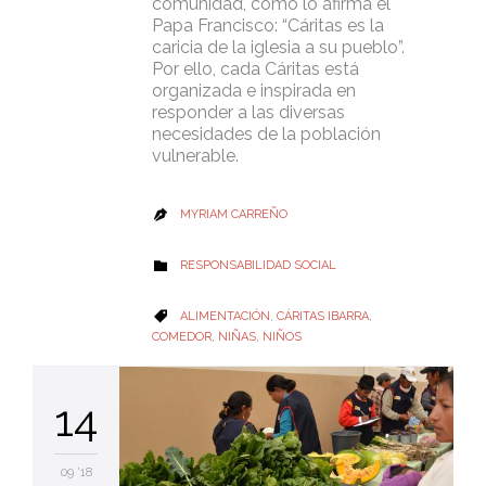
comunidad, como lo afirma el
Papa Francisco: “Cáritas es la
caricia de la iglesia a su pueblo”.
Por ello, cada Cáritas está
organizada e inspirada en
responder a las diversas
necesidades de la población
vulnerable.
MYRIAM CARREÑO

CATEGORY
RESPONSABILIDAD SOCIAL

CATEGORY
ALIMENTACIÓN
,
CÁRITAS IBARRA
,

COMEDOR
,
NIÑAS
,
NIÑOS
14
09 '18