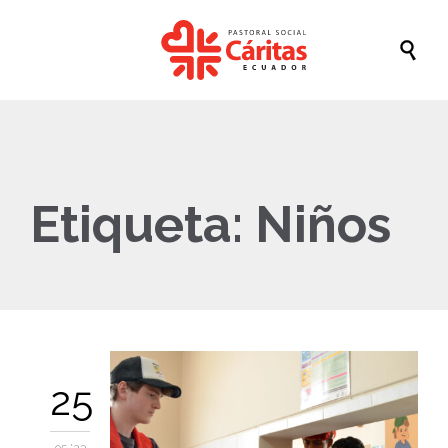

Etiqueta:
Niños
25