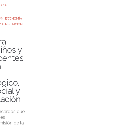
OCIAL
ÓN
,
ECONOMÍA
IA
,
NUTRICIÓN
ra
niños y
centes
n
gico,
cial y
tación
ncargos que
 es
misión de la