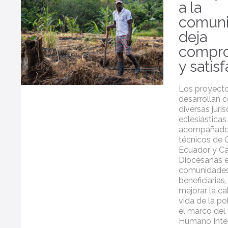
a la
comun
deja
compr
y satis
Los proyecto
desarrollan c
diversas juri
eclesiásticas
acompañado
técnicos de C
Ecuador y Cá
Diocesanas e
comunidade
beneficiarias
mejorar la ca
vida de la po
el marco del
Humano Integ