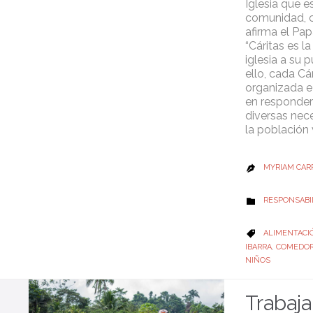
Iglesia que es
comunidad, 
afirma el Pap
“Cáritas es la
iglesia a su p
ello, cada Cá
organizada e
en responder
diversas nec
la población 
MYRIAM CAR

CATEGORY
RESPONSABI

CATEGORY
ALIMENTACI

IBARRA
,
COMEDO
NIÑOS
Trabaja