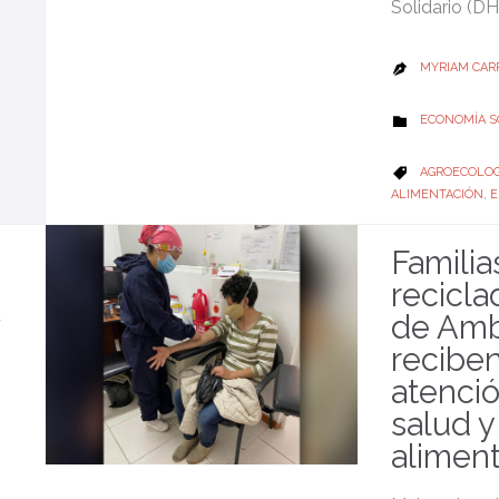
Solidario (DH
MYRIAM CAR

CATEGORY
ECONOMÍA S

CATEGORY
AGROECOLOG

ALIMENTACIÓN
,
E
Familia
recicla
de Am
recibe
atenci
salud y
alimen