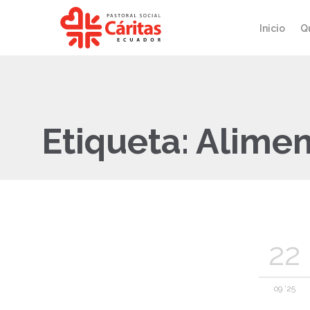
Inicio
Q
Etiqueta:
Alimen
22
09 '25