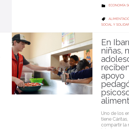
CATEGORY
ECONOMÍA S

CATEGORY
ALIMENTACI

SOCIAL Y SOLIDAR
En Ibar
niñas, 
adoles
recibe
apoyo
pedagó
psicoso
alimen
Uno de los e
tiene Cáritas,
compartir la 