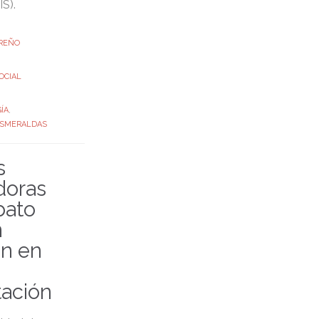
IS).
REÑO
OCIAL
ÍA
,
SMERALDAS
s
doras
bato
n
ón en
tación