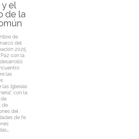
 y el
 de la
Común
embre de
marco del
eación 2025,
“Paz con la
 desarrolló
Encuentro
re las
es
 las Iglesias
nería”, con la
 de
s de
iones del
dades de fe
ones
das…