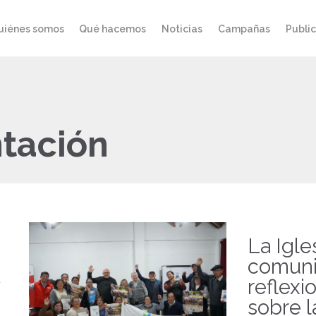
uiénes somos
Qué hacemos
Noticias
Campañas
Publi
tación
La Igle
comun
reflexi
sobre l