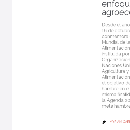
enfoqu
agroec
Desde el año
16 de octubre
conmemora e
Mundial de l
Alimentación
instituida por
Organización
Naciones Uni
Agricultura y 
Alimentación
el objetivo de
hambre en el
misma finali
la Agenda 20
meta hambr
MYRIAM CAR
