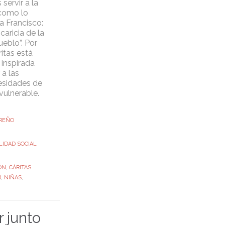
 servir a la
como lo
a Francisco:
 caricia de la
ueblo”. Por
ritas está
 inspirada
 a las
esidades de
vulnerable.
REÑO
LIDAD SOCIAL
ÓN
,
CÁRITAS
R
,
NIÑAS
,
r junto