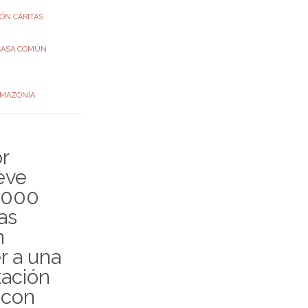
ÓN CÁRITAS
CASA COMÚN
MAZONÍA
r
eve
.000
as
n
r a una
tación
 con