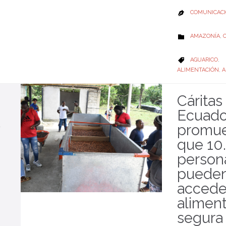
COMUNICACI

CATEGORY
AMAZONÍA
,

CATEGORY
AGUARICO
,

ALIMENTACIÓN
,
A
Cáritas
Ecuado
promu
que 10
person
puede
accede
alimen
segura