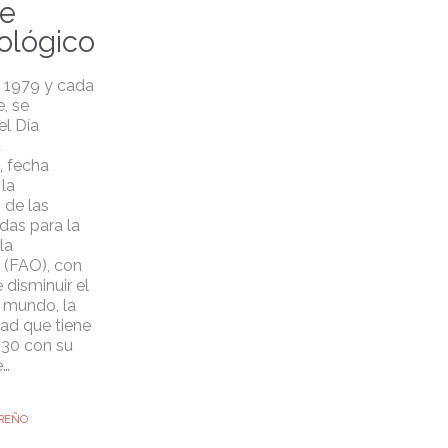
e
ológico
 1979 y cada
, se
l Día
a
, fecha
 la
 de las
das para la
la
 (FAO), con
 disminuir el
 mundo, la
dad que tiene
30 con su
e…
REÑO