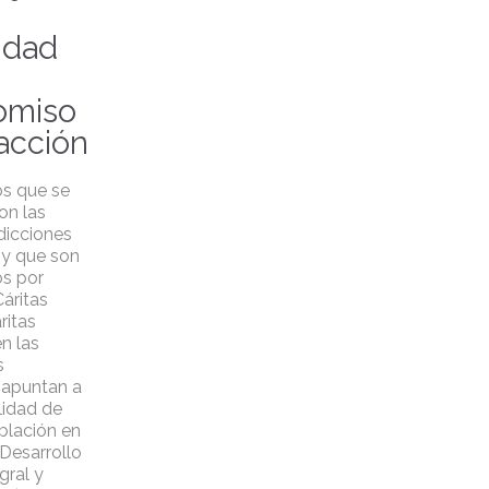
idad
omiso
facción
s que se
on las
sdicciones
 y que son
s por
áritas
ritas
n las
s
, apuntan a
lidad de
blación en
 Desarrollo
ral y