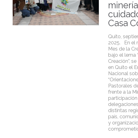
minería
cuidado
Casa 
Quito, septi
2025. En el 
Mes de la Cr
bajo el lema 
Creación”, se
en Quito el 
Nacional sob
“Orientacion
Pastorales de
frente a la Mi
participación
delegacione
distintas reg
país, comuni
y organizaci
comprometi