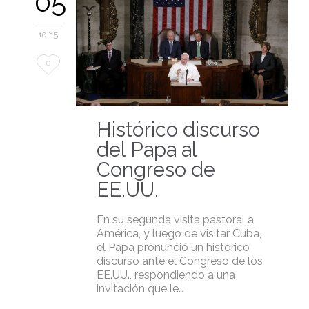
05
10 '15
Love
0
it
Histórico discurso
del Papa al
Congreso de
EE.UU.
En su segunda visita pastoral a
América, y luego de visitar Cuba,
el Papa pronunció un histórico
discurso ante el Congreso de los
EE.UU., respondiendo a una
invitación que le…