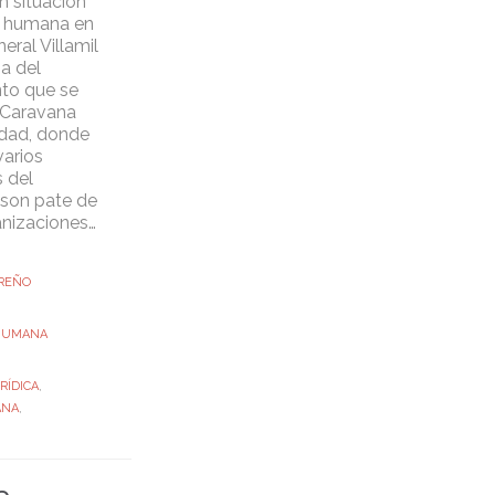
n situación
d humana en
eral Villamil
ia del
to que se
 Caravana
idad, donde
varios
 del
son pate de
anizaciones…
REÑO
 HUMANA
RÍDICA
,
ANA
,