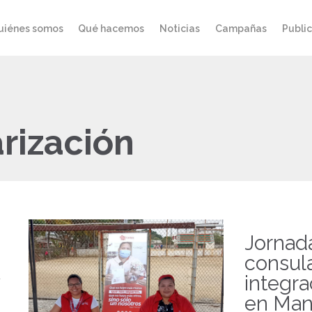
uiénes somos
Qué hacemos
Noticias
Campañas
Publi
rización
Jornad
consula
integra
en Man