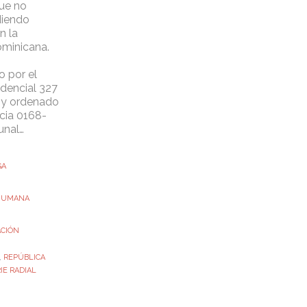
que no
diendo
n la
minicana.
 por el
idencial 327
 y ordenado
ncia 0168-
unal…
GA
 HUMANA
ACIÓN
,
REPÚBLICA
IE RADIAL