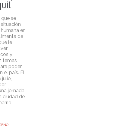
uil
 que se
 situación
d humana en
limenta de
que le
lver
icos y
n temas
para poder
 el país. El
julio,
or,
una jornada
a ciudad de
barrio
REÑO