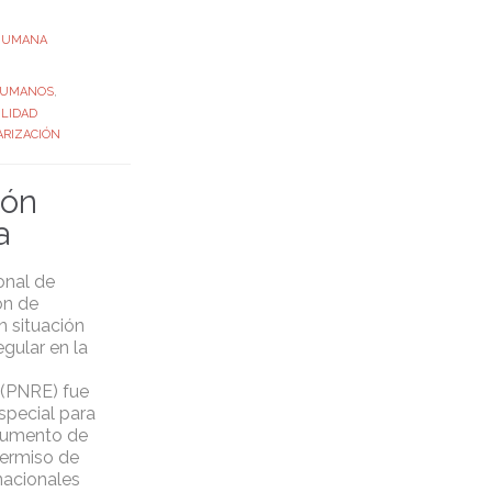
 HUMANA
HUMANOS
,
LIDAD
RIZACIÓN
ión
a
onal de
ón de
n situación
egular en la
(PNRE) fue
special para
cumento de
permiso de
nacionales