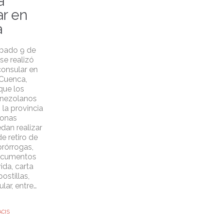
a
ar en
a
ábado 9 de
 se realizó
consular en
 Cuenca,
que los
enezolanos
 la provincia
zonas
dan realizar
de retiro de
prórrogas,
ocumentos
ida, carta
postillas,
lar, entre…
ACIS