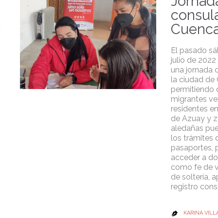
Jornad
consul
Cuenc
El pasado s
julio de 2022
una jornada 
la ciudad de
permitiendo 
migrantes v
residentes en
de Azuay y 
aledañas pue
los trámites 
pasaportes, 
acceder a d
como fe de v
de soltería, a
registro consu
KARINA VILL
