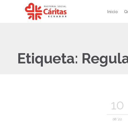
Inicio
Q
Etiqueta:
Regula
10
08 '22