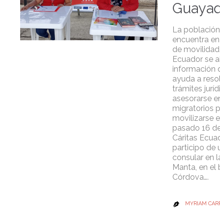
Guayaq
La población
encuentra en
de movilida
Ecuador se a
información 
ayuda a reso
trámites juríd
asesorarse e
migratorios 
movilizarse en
pasado 16 de 
Cáritas Ecuad
participo de 
consular en l
Manta, en el 
Córdova….
MYRIAM CAR
