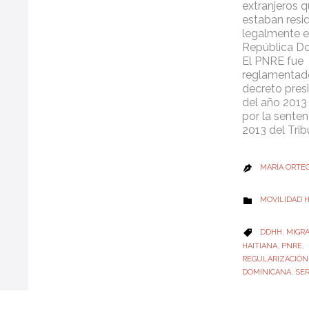
extranjeros 
estaban resi
legalmente e
República Do
El PNRE fue
reglamentado
decreto pres
del año 2013
por la sente
2013 del Trib
MARÍA ORTE

CATEGORY
MOVILIDAD

CATEGORY
DDHH
,
MIGR

HAITIANA
,
PNRE
,
REGULARIZACIÓN
DOMINICANA
,
SER