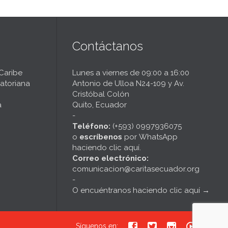
Contáctanos
 Caribe
Lunes a viernes de 09:00 a 16:00
atoriana
Antonio de Ulloa N24-109 y Av.
Cristóbal Colón
a
Quito, Ecuador
-
Teléfono:
(+593) 0997936075
o
escríbenos
por
WhatsApp
haciendo clic aquí
.
Correo electrónico:
comunicacion@caritasecuador.org
-
O encuéntranos haciendo clic aquí
→





Síguenos en: