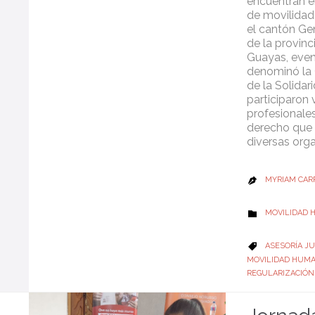
encuentran e
de movilida
el cantón Gen
de la provinc
Guayas, even
denominó la
de la Solidar
participaron 
profesionales
derecho que 
diversas org
MYRIAM CAR

CATEGORY
MOVILIDAD

CATEGORY
ASESORÍA JU

MOVILIDAD HUM
REGULARIZACIÓN