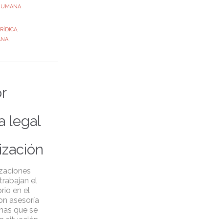
 HUMANA
RÍDICA
,
ANA
,
r
a legal
ización
izaciones
trabajan el
rio en el
ron asesoría
onas que se