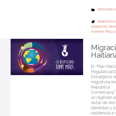
CATEGORY
MOVILIDAD

CATEGORY
DERECHOS 

MIGRANTES
,
MOVI
HUMANA
,
REGULA
Migrac
Haitian
El “Plan Naci
Regularizaci
Extranjeros e
migratoria irr
República
Dominicana” 
un régimen e
dotar de do
identidad y 
residencia a 