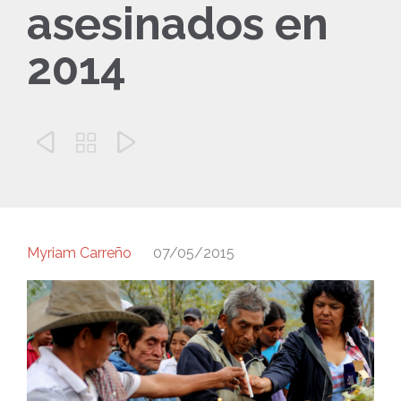
asesinados en
2014



Myriam Carreño
07/05/2015