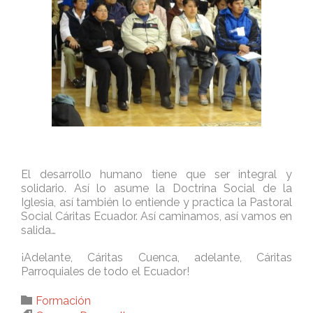
El desarrollo humano tiene que ser integral y
solidario. Así lo asume la Doctrina Social de la
Iglesia, así también lo entiende y practica la Pastoral
Social Cáritas Ecuador. Así caminamos, así vamos en
salida…
¡Adelante, Cáritas Cuenca, adelante, Cáritas
Parroquiales de todo el Ecuador!
Category

Formación