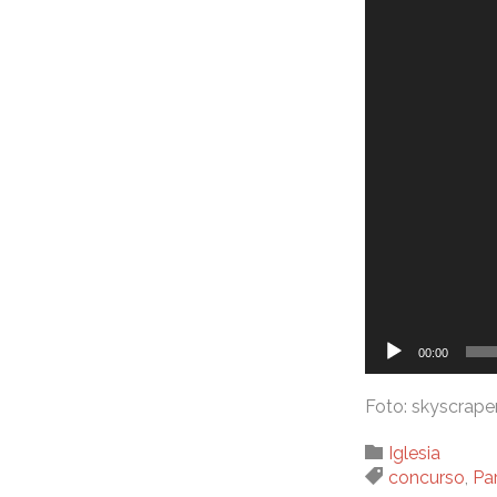
de
vídeo
00:00
Foto: skyscrape
Category

Iglesia
Tags

concurso
,
Pa