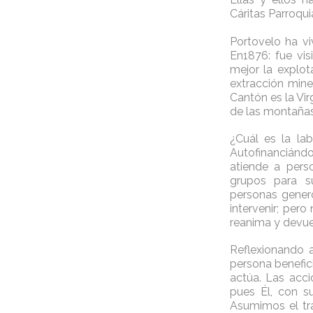
Cáritas Parroqui
Portovelo ha vi
En1876: fue vis
mejor la explot
extracción min
Cantón es la Vir
de las montañas
¿Cuál es la la
Autofinanciánd
atiende a pers
grupos para su
personas gener
intervenir; per
reanima y devue
Reflexionando a
persona benefic
actúa. Las acci
pues Él, con s
Asumimos el tra