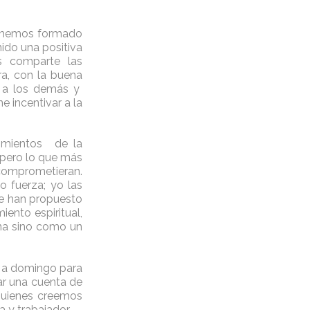
la, hemos formado
nido una positiva
os comparte las
ra, con la buena
r a los demás y
e incentivar a la
vimientos de la
 pero lo que más
comprometieran.
o fuerza; yo las
e han propuesto
ento espiritual,
sna sino como un
o a domingo para
ar una cuenta de
 quienes creemos
 y trabajador.