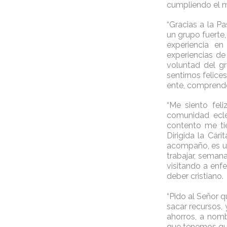
cumpliendo el m
“Gracias a la Pa
un grupo fuerte,
experiencia en
experiencias de
voluntad del g
sentirnos felice
ente, comprender
“Me siento fel
comunidad ecles
contento me ti
Dirigida la Cár
acompaño, es u
trabajar, seman
visitando a enf
deber cristiano.
“Pido al Señor 
sacar recursos,
ahorros, a nomb
que tenemos que 