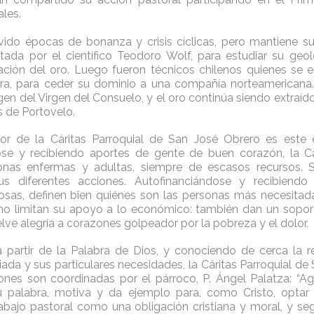
ales.
vido épocas de bonanza y crisis cíclicas, pero mantiene su 
itada por el científico Teodoro Wolf, para estudiar su geolo
ación del oro. Luego fueron técnicos chilenos quienes se 
era, para ceder su dominio a una compañía norteamericana.
gen del Virgen del Consuelo, y el oro continúa siendo extraíd
 de Portovelo.
bor de la Cáritas Parroquial de San José Obrero es este 
ose y recibiendo aportes de gente de buen corazón, la Cár
onas enfermas y adultas, siempre de escasos recursos. 
s diferentes acciones. Autofinanciándose y recibiend
osas, definen bien quiénes son las personas más necesitad
o no limitan su apoyo a lo económico: también dan un soport
lve alegría a corazones golpeador por la pobreza y el dolor.
 partir de la Palabra de Dios, y conociendo de cerca la 
iada y sus particulares necesidades, la Cáritas Parroquial de
ones son coordinadas por el párroco, P. Ángel Palatza: “A
u palabra, motiva y da ejemplo para, como Cristo, optar 
bajo pastoral como una obligación cristiana y moral, y s