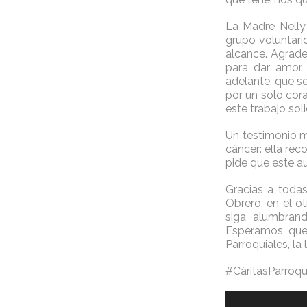
La Madre Nelly
grupo voluntari
alcance. Agrad
para dar amor.
adelante, que s
por un solo cor
este trabajo soli
Un testimonio m
cáncer: ella rec
pide que este a
Gracias a todas
Obrero, en el o
siga alumbrand
Esperamos que 
Parroquiales, la
#CáritasParroqu
Reproductor