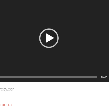
10:08
rcity.con
rroquia