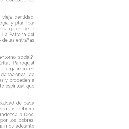
vieja identidad.
gía y planificar
encargaron de la
 La Patrona del
o de las entrañas
entorno social?
itas Parroquial
Se organizan en
o donaciones de
as y proceden a
e espiritual que
realidad de cada
 San José Obrero
gradezco a Dios,
por los pobres.
eguimos adelante