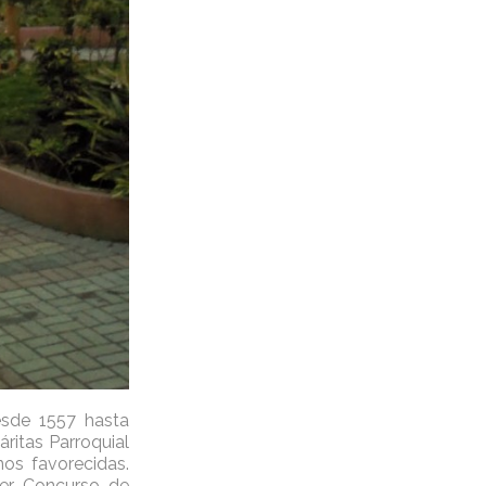
esde 1557 hasta
ritas Parroquial
os favorecidas.
mer Concurso de