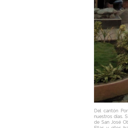
Del cantón Por
nuestros días. 
de San José Ob
Ellas y ellos 