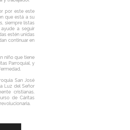
r por este este
en que está a su
 siempre listas
 ayude a seguir
das estén unidas
dan continuar en
n niño que tiene
tas Parroquial, y
nfermedad.
rroquia San José
la Luz del Señor
nte cristianas.
urso de Cáritas
revolucionaria.