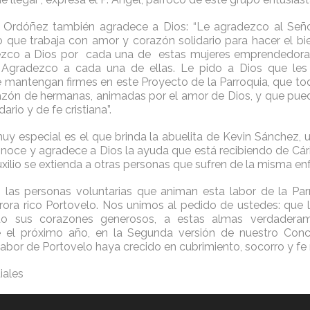
 Ordóñez también agradece a Dios: “Le agradezco al Seño
o que trabaja con amor y corazón solidario para hacer el bi
ezco a Dios por cada una de estas mujeres emprendedoras,
 Agradezco a cada una de ellas. Le pido a Dios que les
e mantengan firmes en este Proyecto de la Parroquia, que to
azón de hermanas, animadas por el amor de Dios, y que pue
dario y de fe cristiana”.
uy especial es el que brinda la abuelita de Kevin Sánchez, u
onoce y agradece a Dios la ayuda que está recibiendo de Cári
uxilio se extienda a otras personas que sufren de la misma e
 las personas voluntarias que animan esta labor de la Pa
trora rico Portovelo. Nos unimos al pedido de ustedes: que 
o sus corazones generosos, a estas almas verdaderame
el próximo año, en la Segunda versión de nuestro Conc
 labor de Portovelo haya crecido en cubrimiento, socorro y fe 
iales