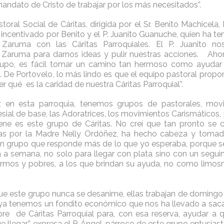
andato de Cristo de trabajar por los más necesitados”.
storal Social de Cáritas, dirigida por el Sr. Benito Machice
 incentivado por Benito y el P. Juanito Guanuche, quien ha te
 Zaruma con las Cáritas Parroquiales. El P. Juanito n
 Zaruma para darnos ideas y pulir nuestras acciones. Aho
rupo, es fácil tomar un camino tan hermoso como ayuda
s. De Portovelo, lo más lindo es que el equipo pastoral propon
 qué es la caridad de nuestra Cáritas Parroquial”.
iz en esta parroquia, tenemos grupos de pastorales, mo
ial de base, las Adoratrices, los movimientos Carismáticos,
ene es este grupo de Cáritas. No creí que tan pronto se 
itas por la Madre Nelly Ordóñez, ha hecho cabeza y tomad
n grupo que responde más de lo que yo esperaba, porque s
a a semana, no solo para llegar con plata sino con un seguimi
ermos y pobres, a los que brindan su ayuda, no como limo
que este grupo nunca se desanime, ellas trabajan de doming
 ya tenemos un fondito económico que nos ha llevado a sac
re de Cáritas Parroquial para, con esa reserva, ayudar a
llegar”, expresa el P. Ángel, párroco de este grupo entusiasta