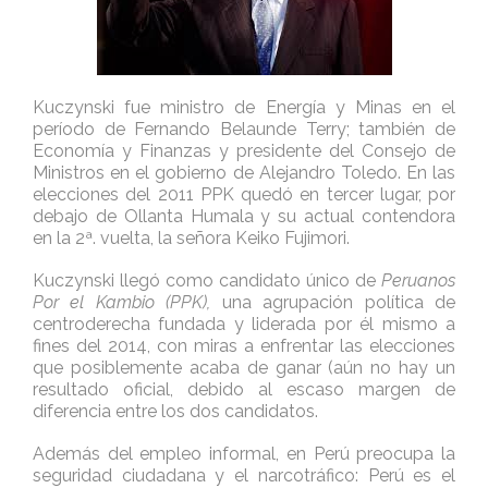
Kuczynski fue ministro de Energía y Minas en el
período de Fernando Belaunde Terry; también de
Economía y Finanzas y presidente del Consejo de
Ministros en el gobierno de Alejandro Toledo. En las
elecciones del 2011 PPK quedó en tercer lugar, por
debajo de Ollanta Humala y su actual contendora
en la 2ª. vuelta, la señora Keiko Fujimori.
Kuczynski llegó como candidato único de
Peruanos
Por el Kambio (PPK),
una agrupación política de
centroderecha fundada y liderada por él mismo a
fines del 2014, con miras a enfrentar las elecciones
que posiblemente acaba de ganar (aún no hay un
resultado oficial, debido al escaso margen de
diferencia entre los dos candidatos.
Además del empleo informal, en Perú preocupa la
seguridad ciudadana y el narcotráfico: Perú es el