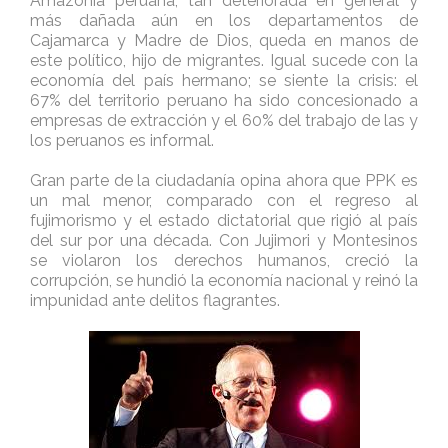
Amazonía peruana, tan deteriorada en general y
más dañada aún en los departamentos de
Cajamarca y Madre de Dios, queda en manos de
este político, hijo de migrantes. Igual sucede con la
economía del país hermano; se siente la crisis: el
67% del territorio peruano ha sido concesionado a
empresas de extracción y el 60% del trabajo de las y
los peruanos es informal.
Gran parte de la ciudadanía opina ahora que PPK es
un mal menor, comparado con el regreso al
fujimorismo y el estado dictatorial que rigió al país
del sur por una década. Con Jujimori y Montesinos
se violaron los derechos humanos, creció la
corrupción, se hundió la economía nacional y reinó la
impunidad ante delitos flagrantes.