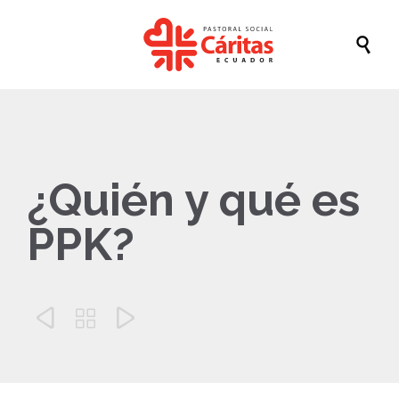

¿Quién y qué es
PPK?


