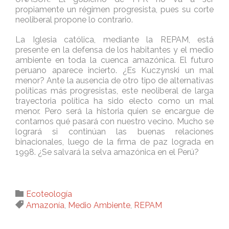
propiamente un régimen progresista, pues su corte
neoliberal propone lo contrario.
La Iglesia católica, mediante la REPAM, está
presente en la defensa de los habitantes y el medio
ambiente en toda la cuenca amazónica. El futuro
peruano aparece incierto. ¿Es Kuczynski un mal
menor? Ante la ausencia de otro tipo de alternativas
políticas más progresistas, este neoliberal de larga
trayectoria política ha sido electo como un mal
menor. Pero será la historia quien se encargue de
contarnos qué pasará con nuestro vecino. Mucho se
logrará si continúan las buenas relaciones
binacionales, luego de la firma de paz lograda en
1998. ¿Se salvará la selva amazónica en el Perú?
Category

Ecoteología
Tags

Amazonía
,
Medio Ambiente
,
REPAM