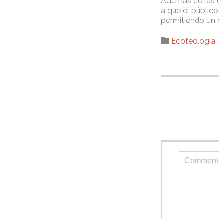
Además de las c
a que el públic
permitiendo un 
Category

Ecoteología