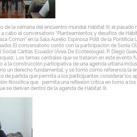
o de la semana del encuentro mundial Hábitat III, el pasado 
 a cabo el conversatorio “Planteamientos y desafíos de Hábitat
sa Común” en la Sala Aurelio Espinosa Pólit de la Pontificia 
ador. El conversatorio contó con la participación de Sonia Ol
l Social Cáritas Ecuador (Área De Ecoteología), P. Diego Gue
lasquez. Los temas centrales que se trataron en este evento 
no a la construcción participativa de una agenda urbana inclu
omo un derecho fundamental, y se tomó como referencia la e
 de partida que permita a los participantes considerar los a
n filosófica que permita una reflexión crítica en torno a lo
e se derivan dentro de la agenda de Hábitat III.