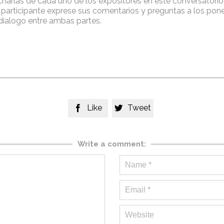
harlas de cada uno de los expositores en este conversatorio
o participante exprese sus comentarios y preguntas a los pon
dialogo entre ambas partes.
Like
Tweet


Write a comment: