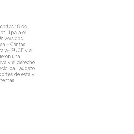
martes 18 de
 III para el
Universidad
ea – Cáritas
vara- PUCE y el
fueron una
siva y el derecho
ncíclica Laudato
portes de esta y
s temas