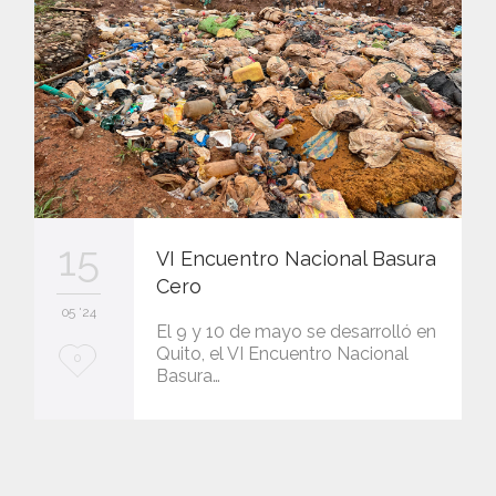
15
VI Encuentro Nacional Basura
Cero
05 '24
El 9 y 10 de mayo se desarrolló en
Quito, el VI Encuentro Nacional
L
0
Basura…
o
v
e