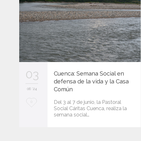
03
Cuenca: Semana Social en
defensa de la vida y la Casa
Común
06 '24
L
Del 3 al 7 de junio, la Pastoral
0
Social Cáritas Cuenca, realiza la
o
semana social…
v
e