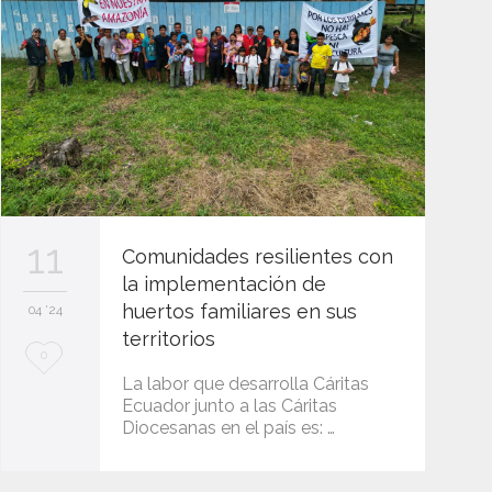
11
Comunidades resilientes con
la implementación de
huertos familiares en sus
04 '24
territorios
L
0
La labor que desarrolla Cáritas
o
Ecuador junto a las Cáritas
Diocesanas en el país es: …
v
e