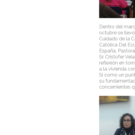
Dentro del marc
octubre se llevó
Cuidado de la Ca
Católica Del Ecu
España, Pastora
Sr. Cristofer Ve
reflexión en tor
a la vivienda c
Si como un punto
su fundamentació
concernientes qu