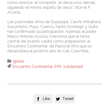
como esencia el compartir, el darse a los demás
siguiendo el mismo espíritu de Jesús”, dice el P.
Acosta.
Las pastorales afros de Guayaquil, Carchi, Imbabura,
Sucumbíos, Puyo, Cuenca, Santo Domingo y Quito
han confirmado la participación. Además el padre
Marco Antonio Acosta, menciona que el tema
central del evento valdrá como preparación al
Encuentro Continental de Pastoral Afro que se
desarrollara el próximo año en Cali-Colombia.
Category

Iglesia
Tags

Encuentro Continental
,
EPA
,
solidaridad
Like
Tweet

