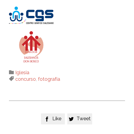
Category

Iglesia
Tags

concurso
,
fotografía
Like
Tweet

