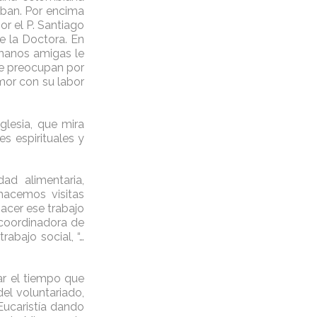
taban. Por encima
or el P. Santiago
e la Doctora. En
 manos amigas le
 se preocupan por
mor con su labor
glesia, que mira
s espirituales y
ad alimentaria,
hacemos visitas
hacer ese trabajo
 coordinadora de
rabajo social, “…
ar el tiempo que
el voluntariado,
 Eucaristía dando