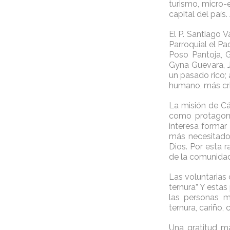
turismo, micro-
capital del país.
El P. Santiago 
Parroquial el Pa
Poso Pantoja, G
Gyna Guevara, J
un pasado rico;
humano, más cri
La misión de Cá
como protagonis
interesa formar
más necesitado
Dios. Por esta 
de la comunidad
Las voluntarias
ternura” Y esta
las personas ma
ternura, cariño,
Una gratitud m