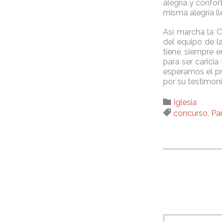
alegría y confor
misma alegría ll
Así marcha la C
del equipo de l
tiene, siempre 
para ser carici
esperamos el pr
por su testimoni
Category

Iglesia
Tags

concurso
,
Pa