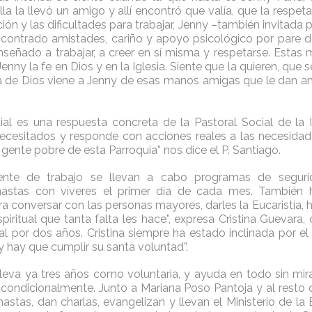
la la llevó un amigo y allí encontró que valía, que la respe
ción y las dificultades para trabajar, Jenny –también invitada p
ncontrado amistades, cariño y apoyo psicológico por pare d
enseñado a trabajar, a creer en sí misma y respetarse. Estas
enny la fe en Dios y en la Iglesia. Siente que la quieren, que
cia de Dios viene a Jenny de esas manos amigas que le dan a
uial es una respuesta concreta de la Pastoral Social de la I
ecesitados y responde con acciones reales a las necesidade
 gente pobre de esta Parroquia” nos dice el P. Santiago.
nte de trabajo se llevan a cabo programas de segurid
astas con víveres el primer día de cada mes. También 
ara conversar con las personas mayores, darles la Eucaristía, 
piritual que tanta falta les hace”, expresa Cristina Guevara,
al por dos años. Cristina siempre ha estado inclinada por el t
y hay que cumplir su santa voluntad”.
lleva ya tres años como voluntaria, y ayuda en todo sin mir
condicionalmente. Junto a Mariana Poso Pantoja y al resto d
astas, dan charlas, evangelizan y llevan el Ministerio de la