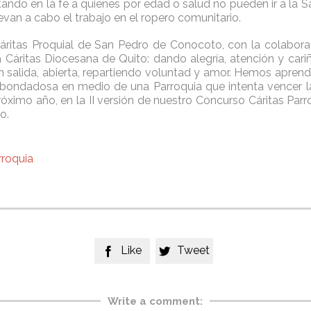
tando en la fe a quienes por edad o salud no pueden ir a la S
evan a cabo el trabajo en el ropero comunitario.
áritas Proquial de San Pedro de Conocoto, con la colaborac
a Cáritas Diocesana de Quito: dando alegría, atención y car
en salida, abierta, repartiendo voluntad y amor. Hemos aprend
a bondadosa en medio de una Parroquia que intenta vencer l
óximo año, en la II versión de nuestro Concurso Cáritas Parro
o.
rroquia
Like
Tweet


Write a comment: