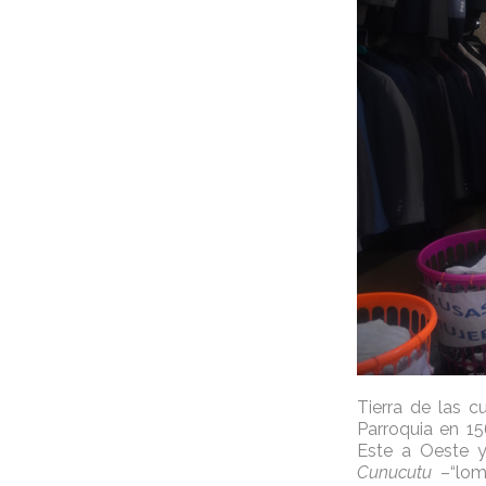
Tierra de las c
Parroquia en 15
Este a Oeste y
Cunucutu
–“loma