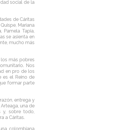
dad social de la
dades de Cáritas
a Quispe, Mariana
a, Pamela Tapia,
as se asienta en
nante, mucho más
e los más pobres
comunitario. Nos
ad en pro de los
 es el Reino de
que formar parte
razón, entrega y
 Arteaga, una de
s y, sobre todo,
a a Cáritas.
 una colombiana