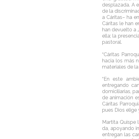
desplazada. A el
de la discrimina
a Cáritas– ha e
Cáritas le han 
han devuelto a J
ella; la presen
pastoral.
“Cáritas Parroq
hacia los más n
materiales de la
“En este ambie
entregando can
domiciliarias, p
de animación es
Cáritas Parroqui
pues Dios elige 
Martita Quispe 
da, apoyando in
entregan las can