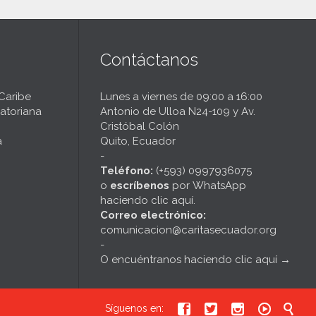
Contáctanos
 Caribe
Lunes a viernes de 09:00 a 16:00
atoriana
Antonio de Ulloa N24-109 y Av.
Cristóbal Colón
a
Quito, Ecuador
-
Teléfono:
(+593) 0997936075
o
escríbenos
por
WhatsApp
haciendo clic aquí
.
Correo electrónico:
comunicacion@caritasecuador.org
-
O encuéntranos haciendo clic aquí
→





Síguenos en: