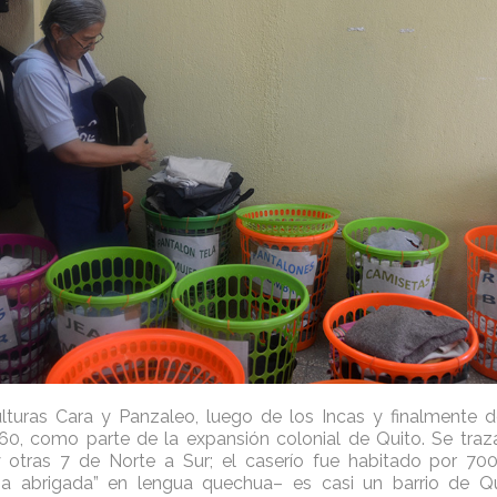
ulturas Cara y Panzaleo, luego de los Incas y finalmente 
60, como parte de la expansión colonial de Quito. Se traz
 otras 7 de Norte a Sur; el caserío fue habitado por 70
 abrigada” en lengua quechua– es casi un barrio de Quit