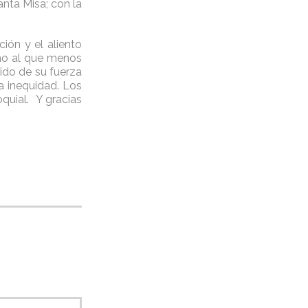
anta Misa; con la
ión y el aliento
iño al que menos
ido de su fuerza
a inequidad. Los
quial. Y gracias