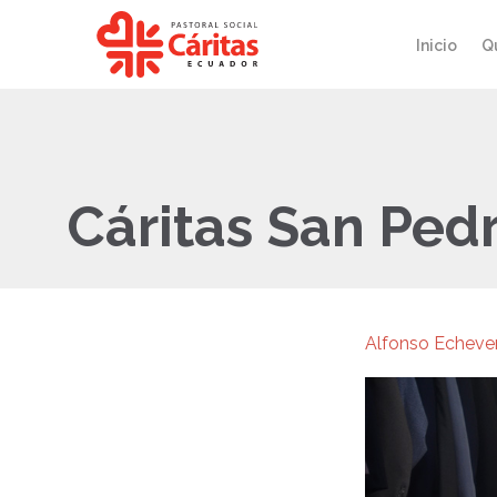
Inicio
Q
Cáritas San Ped
Alfonso Echever