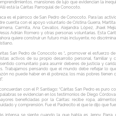
emprendimientos, mansiones de lujo que evidencian la inequi
 Allí está la Cáritas Parroquial de Conocoto.
Vaca es el párroco de San Pedro de Conocoto. Para las activi
dre cuenta con el apoyo voluntario de Cristina Guerra, Martit
imena, Carmita, Ana Cevallos, Alejandra López, Jhael Mejí
esús Adrián Romero y otras personas voluntarias. Esta Cárit
 ahora quiere construir un futuro más incluyente, no discrimi
stiano.
ritas San Pedro de Conocoto es “… promover el esfuerzo d
tas activos de su propio desarrollo personal, familiar y 
 sentido comunitario para asumir deberes de justicia y carid
s. Trabajamos pensando que el mundo debe reflejar lo que
razón no puede haber en él pobreza; los más pobres tienen 
”.
 concuerdan con el P. Santiago: “Cáritas San Pedro es puro co
s palabras se evidencian en los testimonios de Diego Córdova
yores beneficiadas por la Cáritas: recibe ropa, alimento
 cuidado y comprensión. Fue el Padrecito el que le dijo que fuer
ás intensa se siente cuando la que habla es Jenny Parra,