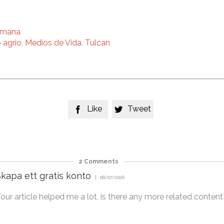
umana
 agrio
,
Medios de Vida
,
Tulcan
Like
Tweet


2
Comments
kapa ett gratis konto
08/07/2026
our article helped me a lot, is there any more related conten