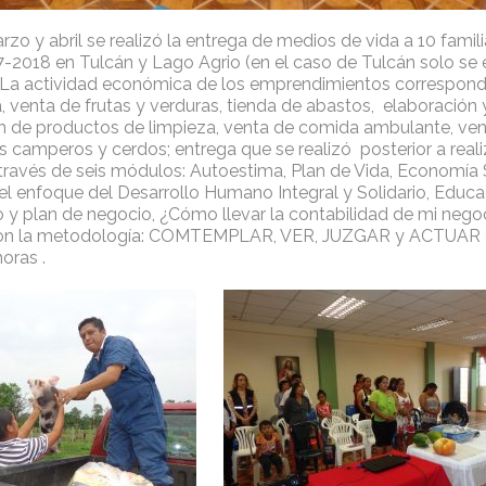
zo y abril se realizó la entrega de medios de vida a 10 famili
7-2018 en Tulcán y Lago Agrio (en el caso de Tulcán solo se 
. La actividad económica de los emprendimientos correspon
, venta de frutas y verduras, tienda de abastos, elaboración 
n de productos de limpieza, venta de comida ambulante, ven
s camperos y cerdos; entrega que se realizó posterior a real
través de seis módulos: Autoestima, Plan de Vida, Economía 
el enfoque del Desarrollo Humano Integral y Solidario, Educac
y plan de negocio, ¿Cómo llevar la contabilidad de mi negoc
con la metodología: COMTEMPLAR, VER, JUZGAR y ACTUAR 
oras .