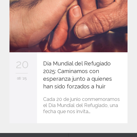
20
Día Mundial del Refugiado
2025: Caminamos con
esperanza junto a quienes
06 '25
han sido forzados a huir
Cada 20 de junio conmemoramos
el Día Mundial del Refugiado, una
fecha que nos invita…