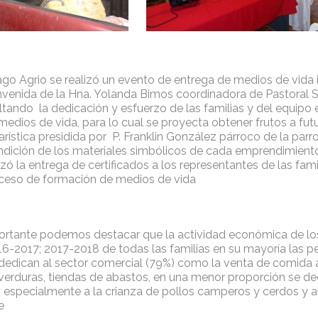
go Agrio se realizó un evento de entrega de medios de vida i
nvenida de la Hna. Yolanda Bimos coordinadora de Pastoral S
ando la dedicación y esfuerzo de las familias y del equipo e
edios de vida, para lo cual se proyecta obtener frutos a futur
rística presidida por P. Franklin González párroco de la parro
ndición de los materiales simbólicos de cada emprendimiento 
izó la entrega de certificados a los representantes de las fami
roceso de formación de medios de vida
rtante podemos destacar que la actividad económica de lo
16-2017; 2017-2018 de todas las familias en su mayoría las p
e dedican al sector comercial (79%) como la venta de comida
 verduras, tiendas de abastos, en una menor proporción se de
) especialmente a la crianza de pollos camperos y cerdos y a
e