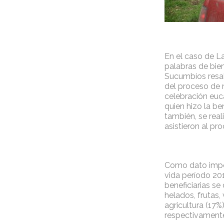
En el caso de La
palabras de bie
Sucumbíos resalt
del proceso de m
celebración euca
quien hizo la be
también, se real
asistieron al p
Como dato impo
vida período 20
beneficiarias s
helados, frutas,
agricultura (17%
respectivament