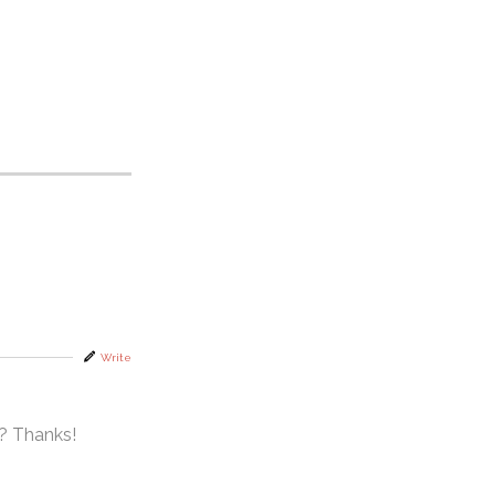
Write
t? Thanks!