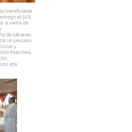
as beneficiarias
entregó el 50%
de a venta de
y
ta de sábanas,
izar un proceso
Social y
ión financiera,
io),
con una