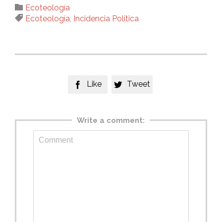
Category

Ecoteología
Tags

Ecoteología
,
Incidencia Política
Like
Tweet


Write a comment: