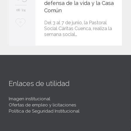
defensa de la vida y la Casa
Común
06 '24
L
Del 3 al 7 de junio, la Pastoral
0
Social Cáritas Cuenca, realiza la
o
semana social…
v
e
i
t
Enlaces de utilidad
Imagen institucional
Ofertas de empleo y licitaciones
Política de Seguridad Institucional