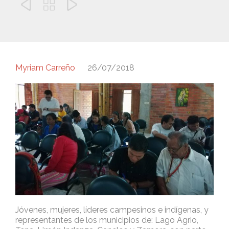



Myriam Carreño
26/07/2018
Jóvenes, mujeres, líderes campesinos e indígenas, y
representantes de los municipios de: Lago Agrio,