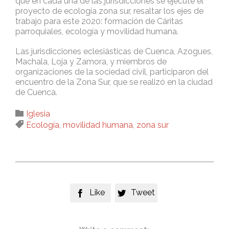
que en cada una de las jurisdicciones se ejecute el
proyecto de ecología zona sur, resaltar los ejes de
trabajo para este 2020: formación de Cáritas
parroquiales, ecología y movilidad humana.
Las jurisdicciones eclesiásticas de Cuenca, Azogues,
Machala, Loja y Zamora, y miembros de
organizaciones de la sociedad civil, participaron del
encuentro de la Zona Sur, que se realizó en la ciudad
de Cuenca.
Category

Iglesia
Tags

Ecología
,
movilidad humana
,
zona sur
Like
Tweet

