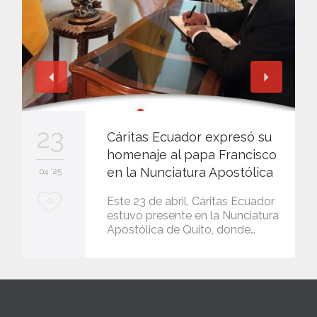
23
Cáritas Ecuador expresó su
homenaje al papa Francisco
en la Nunciatura Apostólica
04 '25
L
Este 23 de abril, Cáritas Ecuador
0
estuvo presente en la Nunciatura
o
Apostólica de Quito, donde…
v
e
i
t