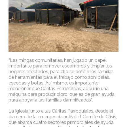
“Las mingas comunitarias, han jugado un papel
importante para remover escombros y limpiar los
hogares afectados, para ello se dotó a las familias
de herramientas para el trabajo como son: palas,
escobas y botas. Así mismo, es importante
mencionar que Cáritas Esmeraldas, adquirió una
máquina para producir cloro, que es de gran ayuda
para apoyar a las familias damnificadas”.
La Iglesia junto a las Cáritas Parroquiales, desde el
día cero de la emergencia activó el Comité de Crisis,
que abarca cuatro sectores primordiales de ayuda