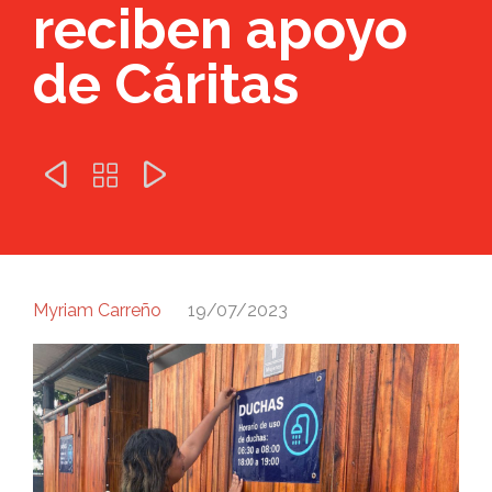
reciben apoyo
de Cáritas



Myriam Carreño
19/07/2023