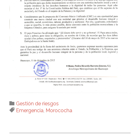
Category

Gestión de riesgos
Tags

Emergencia
,
Morococha