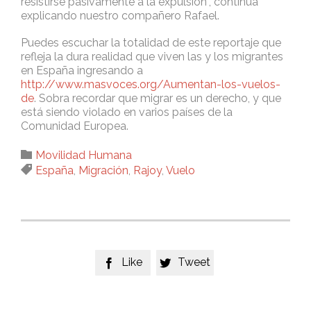
resistirse pasivamente a la expulsión”, continúa
explicando nuestro compañero Rafael.
Puedes escuchar la totalidad de este reportaje que
refleja la dura realidad que viven las y los migrantes
en España ingresando a
http://www.masvoces.org/Aumentan-los-vuelos-
de
. Sobra recordar que migrar es un derecho, y que
está siendo violado en varios países de la
Comunidad Europea.
Category

Movilidad Humana
Tags

España
,
Migración
,
Rajoy
,
Vuelo
Like
Tweet

