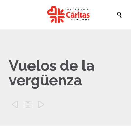

Vuelos de la
vergüenza


