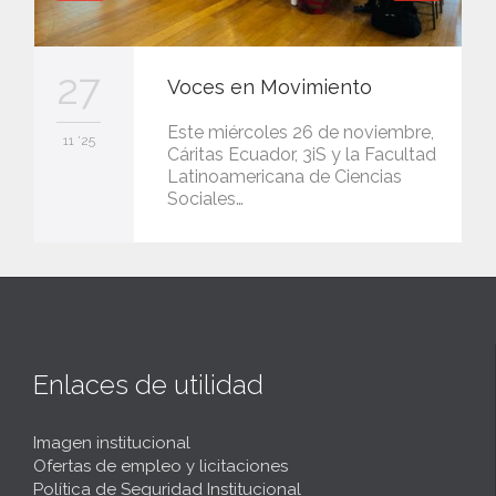
27
Voces en Movimiento
Este miércoles 26 de noviembre,
11 '25
Cáritas Ecuador, 3iS y la Facultad
Latinoamericana de Ciencias
Sociales…
Enlaces de utilidad
Imagen institucional
Ofertas de empleo y licitaciones
Política de Seguridad Institucional