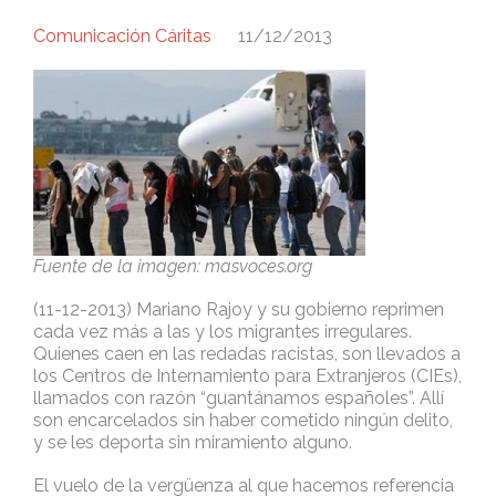
Comunicación Cáritas
11/12/2013
Fuente de la imagen: masvoces.org
(11-12-2013) Mariano Rajoy y su gobierno reprimen
cada vez más a las y los migrantes irregulares.
Quienes caen en las redadas racistas, son llevados a
los Centros de Internamiento para Extranjeros (CIEs),
llamados con razón “guantánamos españoles”. Allí
son encarcelados sin haber cometido ningún delito,
y se les deporta sin miramiento alguno.
El vuelo de la vergüenza al que hacemos referencia