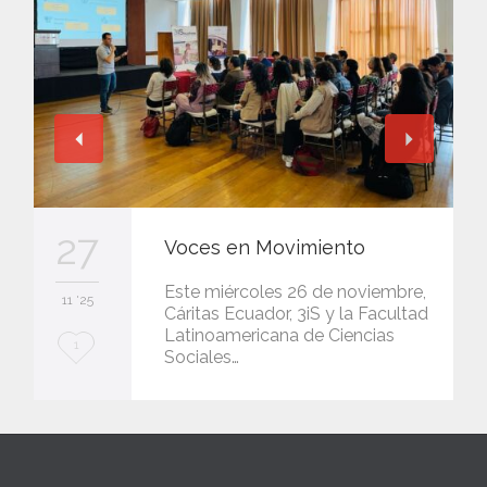
27
Voces en Movimiento
Este miércoles 26 de noviembre,
11 '25
Cáritas Ecuador, 3iS y la Facultad
Latinoamericana de Ciencias
L
1
Sociales…
o
v
e
i