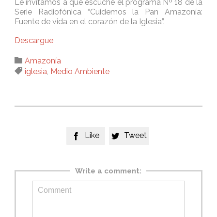
Le invitamos a que escuche el programa Nº 18 de la
Serie Radiofónica “Cuidemos la Pan Amazonía:
Fuente de vida en el corazón de la Iglesia”.
Descargue
Category

Amazonía
Tags

iglesia
,
Medio Ambiente
Like
Tweet


Write a comment: