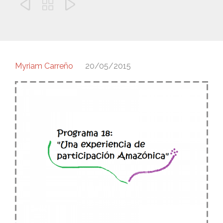



Myriam Carreño
20/05/2015