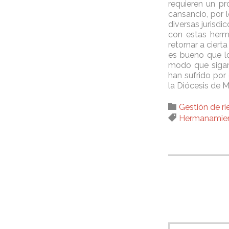
requieren un p
cansancio, por 
diversas jurisdi
con estas herm
retornar a ciert
es bueno que l
modo que sigam
han sufrido por
la Diócesis de 
Category

Gestión de r
Tags

Hermanamien