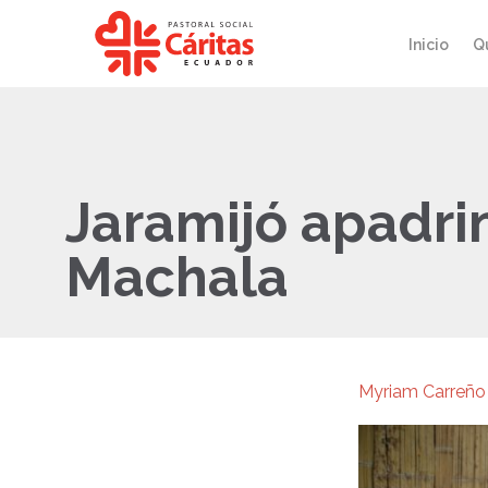
Inicio
Q
Jaramijó apadri
Machala
Myriam Carreño