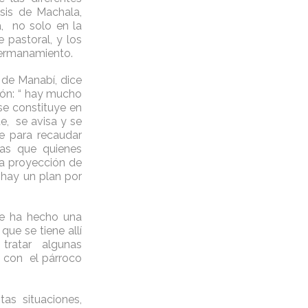
sis de Machala,
, no solo en la
 pastoral, y los
hermanamiento.
 de Manabí, dice
ión: “ hay mucho
se constituye en
e, se avisa y se
e para recaudar
cas que quienes
a proyección de
 hay un plan por
se ha hecho una
ue se tiene allí
tratar algunas
 con el párroco
as situaciones,