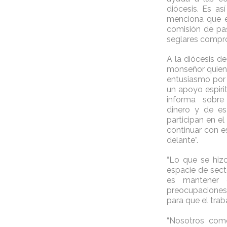
diócesis. Es a
menciona que e
comisión de pas
seglares compro
A la diócesis d
monseñor quien 
entusiasmo por 
un apoyo espiri
informa sobre 
dinero y de es
participan en 
continuar con e
delante”.
“Lo que se hiz
espacie de sect
es mantener e
preocupaciones
para que el trab
“Nosotros como