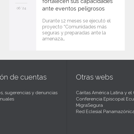
fortalecen sus capacidades
ante eventos peligrosos
06 '24
Durante 12 meses se ejecutó el
proyecto “Comunidades más
seguras y preparadas ante la
amenaza…
ión de cuentas
Otras webs
s, sugerencias y denuncias
Cáritas América Latina y el
nuales
Conferencia Episcopal Ecu
MigraSegura
Red Eclesial Panamazónic