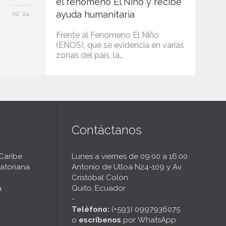
el fenómeno El Niño y recibe
ayuda humanitaria
02 '24
Frente al Fenómeno El Niño
(ENOS), que se evidencia en varias
zonas del país, la…
Contáctanos
 Caribe
Lunes a viernes de 09:00 a 16:00
atoriana
Antonio de Ulloa N24-109 y Av.
Cristóbal Colón
a
Quito, Ecuador
-
Teléfono:
(+593) 0997936075
o
escríbenos
por
WhatsApp