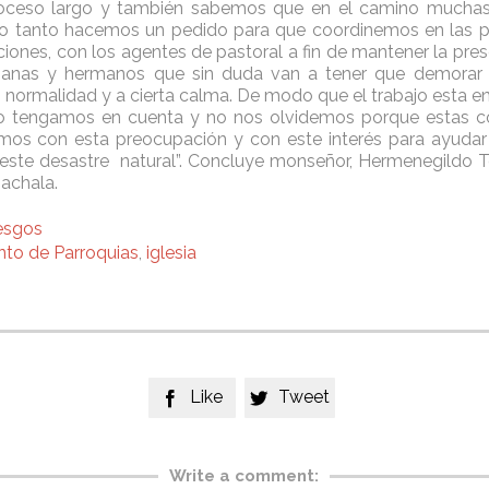
roceso largo y también sabemos que en el camino mucha
lo tanto hacemos un pedido para que coordinemos en las p
cciones, con los agentes de pastoral a fin de mantener la pre
anas y hermanos que sin duda van a tener que demorar
a normalidad y a cierta calma. De modo que el trabajo esta e
o tengamos en cuenta y no nos olvidemos porque estas co
os con esta preocupación y con este interés para ayuda
 este desastre natural”. Concluye monseñor, Hermenegildo T
Machala.
iesgos
to de Parroquias
,
iglesia
Like
Tweet


Write a comment: