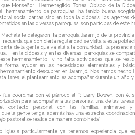
sí que Monseñor Hermenegildo Torres, Obispo de la Dióce
l hermanamiento de parroquias ha tenido buena acogida
toral social cáritas sino en toda la diócesis, los agentes de
metidos en las diversas parroquias, son partícipes de este 
e Machala le delegaron la parroquia Jaramijó de la provincia
recuerda que con cierta regularidad se visita a esta poblac
parte de la gente que va allá a la comunidad, la presencia 
tual , en la diócesis y en las diversas parroquias se compart
este hermanamiento y no falta actividades que se realic
a forma ayudar en las necesidades elementales y bási
el hermanamiento descubren en Jaramijó. Nos hemos hecho l
sta tarea, el planteamiento es acompañar durante un año y
o fue coordinar con el párroco el P. Larry Bowen, con él 
orización para acompañar a las personas, una de las tareas q
l contacto personal con las familias, animarles y 
 que la gente tenga, además hay una estrecha coordinación
ajo pastoral se realice de manera combinada”.
 iglesia particularmente ya tenemos experiencia que est