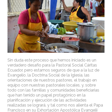
Sin duda este proceso que hemos iniciado es un
verdadero desafío para la Pastoral Social Cáritas
Ecuador, pero estamos seguros de que a la luz de
Evangelio, la Doctrina Social de la Iglesia, las
orientaciones de nuestros pastores, el trabajo en
equipo con nuestras pastorales locales, y, sobre
todo con las familias y comunidades beneficiarias
que han tenido un papel protagónico en la
planificación y ejecución de las actividades
realizadas se logrará, y tal como nos alienta el Papa
Francisco en su Exhortación Apostólica Evangelii