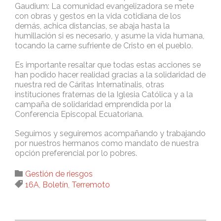
Gaudium: La comunidad evangelizadora se mete
con obras y gestos en la vida cotidiana de los
demás, achica distancias, se abaja hasta la
humillación si es necesario, y asume la vida humana,
tocando la carne sufriente de Cristo en el pueblo.
Es importante resaltar que todas estas acciones se
han podido hacer realidad gracias a la solidaridad de
nuestra red de Cáritas Internatinalis, otras
instituciones fraternas de la Iglesia Católica y a la
campaña de solidaridad emprendida por la
Conferencia Episcopal Ecuatoriana.
Seguimos y seguiremos acompañando y trabajando
por nuestros hermanos como mandato de nuestra
opción preferencial por lo pobres.
Category

Gestión de riesgos
Tags

16A
,
Boletín
,
Terremoto