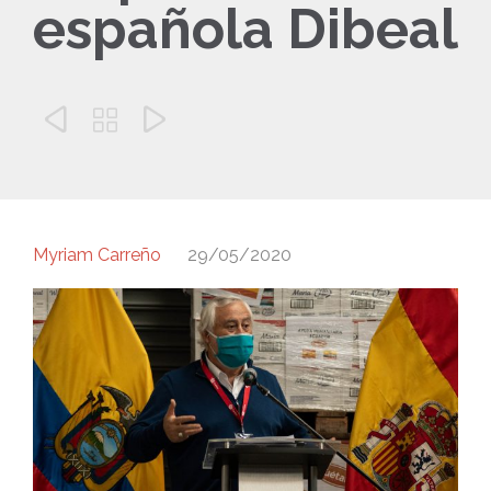
española Dibeal



Myriam Carreño
29/05/2020