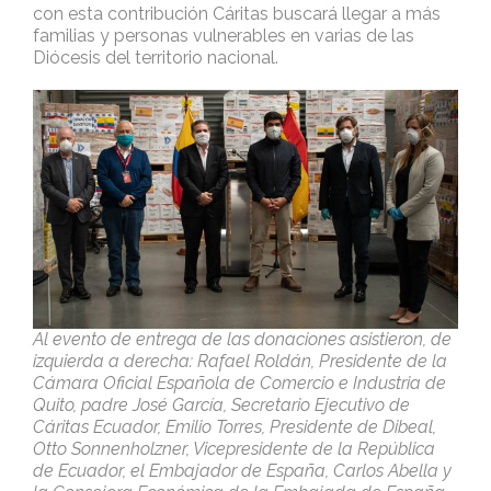
con esta contribución Cáritas buscará llegar a más
familias y personas vulnerables en varias de las
Diócesis del territorio nacional.
Al evento de entrega de las donaciones asistieron, de
izquierda a derecha: Rafael Roldán, Presidente de la
Cámara Oficial Española de Comercio e Industria de
Quito, padre José García, Secretario Ejecutivo de
Cáritas Ecuador, Emilio Torres, Presidente de Dibeal,
Otto Sonnenholzner, Vicepresidente de la República
de Ecuador, el Embajador de España, Carlos Abella y