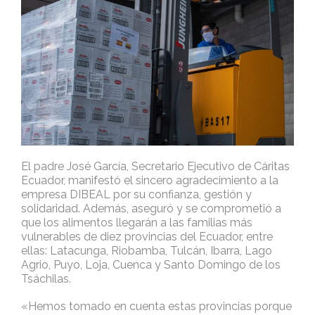
El padre José García, Secretario Ejecutivo de Cáritas
Ecuador, manifestó el sincero agradecimiento a la
empresa DIBEAL por su confianza, gestión y
solidaridad. Además, aseguró y se comprometió a
que los alimentos llegarán a las familias más
vulnerables de diez provincias del Ecuador, entre
ellas: Latacunga, Riobamba, Tulcán, Ibarra, Lago
Agrio, Puyo, Loja, Cuenca y Santo Domingo de los
Tsáchilas.
«Hemos tomado en cuenta estas provincias porque