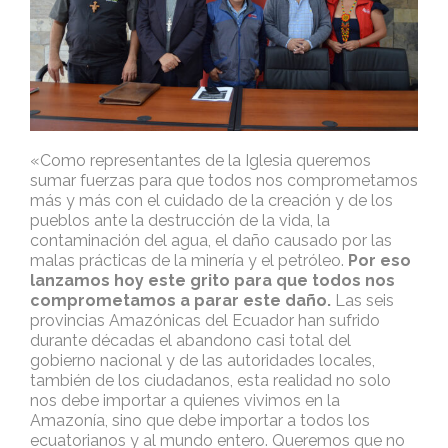
«Como representantes de la Iglesia queremos
sumar fuerzas para que todos nos comprometamos
más y más con el cuidado de la creación y de los
pueblos ante la destrucción de la vida, la
contaminación del agua, el daño causado por las
malas prácticas de la minería y el petróleo.
Por eso
lanzamos hoy este grito para que todos nos
comprometamos a parar este daño.
Las seis
provincias Amazónicas del Ecuador han sufrido
durante décadas el abandono casi total del
gobierno nacional y de las autoridades locales,
también de los ciudadanos, esta realidad no solo
nos debe importar a quienes vivimos en la
Amazonía, sino que debe importar a todos los
ecuatorianos y al mundo entero. Queremos que no