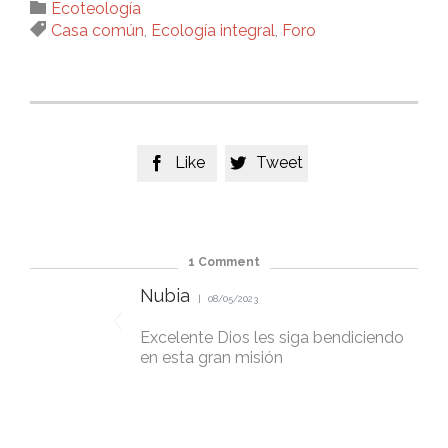
Category

Ecoteología
Tags

Casa común
,
Ecología integral
,
Foro
Like
Tweet


1
Comment
Nubia
08/05/2023
Excelente Dios les siga bendiciendo
en esta gran misión