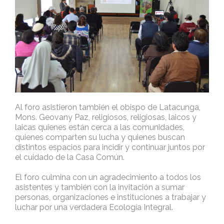
Al foro asistieron también el obispo de Latacunga,
Mons. Geovany Paz, religiosos, religiosas, laicos y
laicas quienes están cerca a las comunidades,
quienes comparten su lucha y quienes buscan
distintos espacios para incidir y continuar juntos por
el cuidado de la Casa Común.
El foro culmina con un agradecimiento a todos los
asistentes y también con la invitación a sumar
personas, organizaciones e instituciones a trabajar y
luchar por una verdadera Ecología Integral.