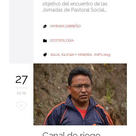
objetivo del encuentro de las
Jornadas de Pastoral Social…
MYRIAM CARREÑO

CATEGORY
ECOTEOLOGÍA

CATEGORY
AGUA
,
IGLESIA Y MINERIA
,
JNPS 2015

27
03 '15
Love
0
it
Canal de riego