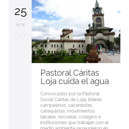
25
03 '15
Love
0
it
Pastoral Cáritas
Loja cuida el agua
Convocados por la Pastoral
Social Cáritas de Loja, líderes
campesinos, sacerdotes,
catequistas, movimientos
laicales, escuelas, colegios e
instituciones que trabajan con el
medio ambiente se reunieron en