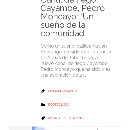
Cayambe, Pedro
Moncayo: “Un
sueño de la
comunidad”
Como un sueño, califica Fabián
Andrango, presidente de la Junta
de Aguas de Tabacundo, al
nuevo canal de riego Cayambe-
Pedro Moncayo que ha sido y es
una aspiración de 23…
MYRIAM CARREÑO

CATEGORY
ECOTEOLOGÍA

CATEGORY
AGUA
,
ALIMENTACIÓN
