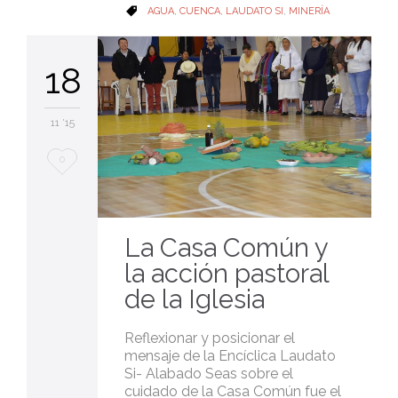
CATEGORY
AGUA
,
CUENCA
,
LAUDATO SI
,
MINERÍA

18
11 '15
Love
0
it
La Casa Común y
la acción pastoral
de la Iglesia
Reflexionar y posicionar el
mensaje de la Encíclica Laudato
Si- Alabado Seas sobre el
cuidado de la Casa Común fue el