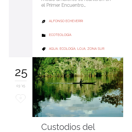
el Primer Encuentro…
ALFONSO ECHEVERRI

CATEGORY
ECOTEOLOGÍA

CATEGORY
AGUA
,
ECOLOGÍA
,
LOJA
,
ZONA SUR

25
03 '15
Love
0
it
Custodios del