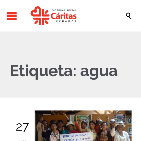

Etiqueta:
agua
27