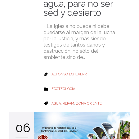
agua, para no ser
sed y desierto
«La Iglesia no puede ni debe
quedarse al margen de la lucha
por la justicia, y más siendo
testigos de tantos daños y
destrucción, no sólo del
ambiente sino de…
ALFONSO ECHEVERRI

CATEGORY
ECOTEOLOGÍA

CATEGORY
AGUA
,
REPAM
,
ZONA ORIENTE

06