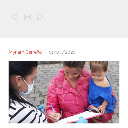



Myriam Carreño
01/04/2020