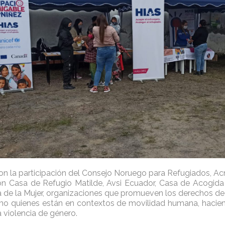
on la participación del Consejo Noruego para Refugiados, Acn
ión Casa de Refugio Matilde, Avsi Ecuador, Casa de Acogid
a de la Mujer, organizaciones que promueven los derechos de
mo quienes están en contextos de movilidad humana, hacien
 violencia de género.