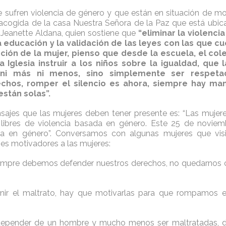
 sufren violencia de género y que están en situación de mo
acogida de la casa Nuestra Señora de la Paz que está ubic
a Jeanette Aldana, quien sostiene que
“eliminar la violenci
educación y la validación de las leyes con las que c
ción de la mujer, pienso que desde la escuela, el col
a Iglesia instruir a los niños sobre la igualdad, que
 ni más ni menos, sino simplemente ser respeta
chos, romper el silencio es ahora, siempre hay man
están solas”.
ajes que las mujeres deben tener presente es: “Las mujere
 libres de violencia basada en género. Este 25 de noviem
da en género”. Conversamos con algunas mujeres que visit
es motivadores a las mujeres:
iempre debemos defender nuestros derechos, no quedarnos c
ir el maltrato, hay que motivarlas para que rompamos el 
pender de un hombre y mucho menos ser maltratadas, d