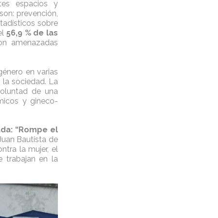
ntes espacios y
son: prevención,
tadísticos sobre
el
56,9 % de las
n amenazadas
género en varias
n la sociedad. La
voluntad de una
ómicos y gineco-
ada: “Rompe el
Juan Bautista de
tra la mujer, el
e trabajan en la