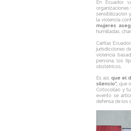
En Ecuador, va
organizaciones 
sensibilización
la violencia co
mujeres asegu
humilladas, chan
Cáritas Ecuador
jurisdicciones d
violencia basa
persona, los ti
obstétricos.
Es así,
que el 
silencio”,
que or
Cotocollao y tu
evento se artic
defensa de los 