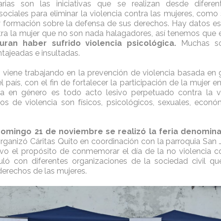
rias son las iniciativas que se realizan desde difere
sociales para eliminar la violencia contra las mujeres, como 
 y formación sobre la defensa de sus derechos. Hay datos es
ntra la mujer que no son nada halagadores, así tenemos que 
ran haber sufrido violencia psicológica.
Muchas so
tajeadas e insultadas.
, viene trabajando en la prevención de violencia basada en 
el país, con el fin de fortalecer la participación de la mujer e
da en género es todo acto lesivo perpetuado contra la 
pos de violencia son físicos, psicológicos, sexuales, econ
domingo 21 de noviembre se realizó la feria denomin
ganizó Cáritas Quito en coordinación con la parroquia San 
vo el propósito de conmemorar el día de la no violencia con
uló con diferentes organizaciones de la sociedad civil qu
derechos de las mujeres.