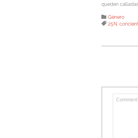
queden calladas 
Category

Género
Tags

25N
,
concien