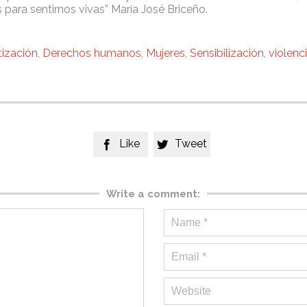
para sentirnos vivas” María José Briceño.
tización
,
Derechos humanos
,
Mujeres
,
Sensibilización
,
violenc
Like
Tweet


Write a comment: