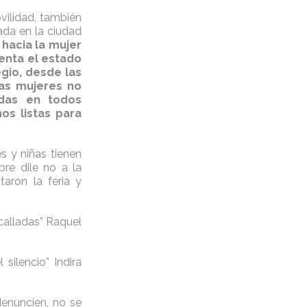
vilidad, también
ada en la ciudad
a hacia la mujer
uenta el estado
egio, desde las
 las mujeres no
das en todos
os listas para
s y niñas tienen
bre dile no a la
aron la feria y
alladas” Raquel
silencio” Indira
enuncien, no se