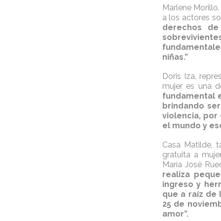
Marlene Morillo,
a los actores so
derechos de 
sobreviviente
fundamentales
niñas.”
Doris Iza, repre
mujer es una d
fundamental el
brindando serv
violencia, por
el mundo y es
Casa Matilde, t
gratuita a muje
María José Rue
realiza pequ
ingreso y her
que a raíz de
25 de noviemb
amor”.