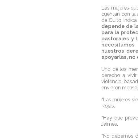
Las mujeres que
cuentan con la 
de Quito, indic
depende de la 
para la protec
pastorales y l
necesitamos
nuestros dere
apoyarlas, no 
Uno de los mens
derecho a vivir
violencia basa
enviaron mensaj
“Las mujeres s
Rojas.
“Hay que preven
Jaimes.
“No debemos de