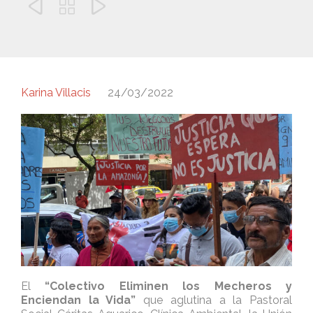



Karina Villacis
24/03/2022
El
“Colectivo Eliminen los Mecheros y
Enciendan la Vida”
que aglutina a la Pastoral