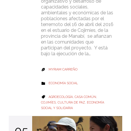
organizativo y desarrollo de
capacidades sociales,
ambientales y económicas de las
poblaciones afectadas por el
terremoto del 16 de abril del 2016
en el estuario de Cojimíes, de la
provincia de Manabí, se afianzan
en las comunidades que
participan del proyecto. Y está
bajo la ejecución de la…
MYRIAM CARREÑO

CATEGORY
ECONOMÍA SOCIAL

CATEGORY
AGROECOLOGÍA
,
CASA COMÚN
,

COJIMÍES
,
CULTURA DE PAZ
,
ECONOMÍA
SOCIAL Y SOLIDARIA
05