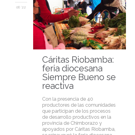
06 '22
Cáritas Riobamba:
feria diocesana
Siempre Bueno se
reactiva
Con la presencia de 40
productores de las comunidades
que participan de los procesos
de desarrollo productivos en la
provincia de Chimborazo y
apoyados por Cáritas Riobamba,