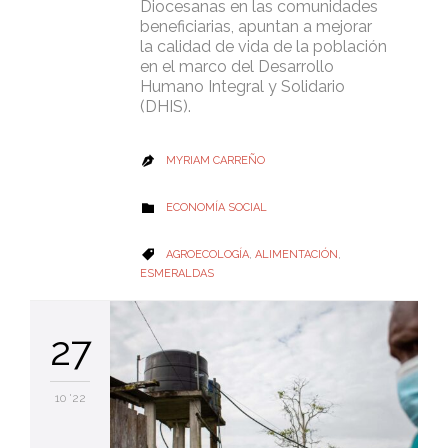
Diocesanas en las comunidades
beneficiarias, apuntan a mejorar
la calidad de vida de la población
en el marco del Desarrollo
Humano Integral y Solidario
(DHIS).
MYRIAM CARREÑO

CATEGORY
ECONOMÍA SOCIAL

CATEGORY
AGROECOLOGÍA
,
ALIMENTACIÓN
,

ESMERALDAS
27
10 '22