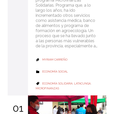
programa Microfinanzas
Solidarias. Programa que, a lo
largo los años, ha ido
incrementado otros servicios
como asistencia médica, banco
de alimentos y programa de
formación en agroecología. Un
proceso que se ha llevado junto
a las personas más vulnerables
de la provincia, especialmente a…
MYRIAM CARREÑO

CATEGORY
ECONOMÍA SOCIAL

CATEGORY
ECONOMÍA SOLIDARIA
,
LATACUNGA
,

MICROFINANZAS
01