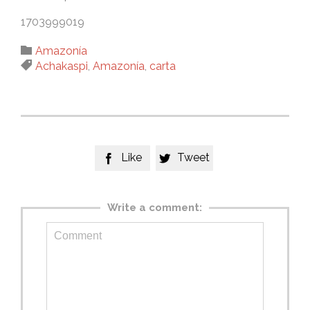
1703999019
Category

Amazonía
Tags

Achakaspi
,
Amazonía
,
carta
Like
Tweet


Write a comment: