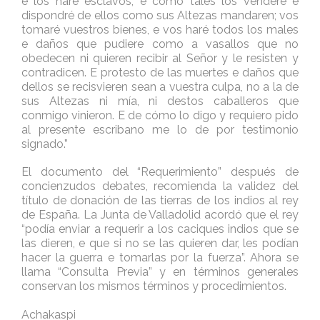
e los haré esclavos, e como tales los venderé e
dispondré de ellos como sus Altezas mandaren; vos
tomaré vuestros bienes, e vos haré todos los males
e daños que pudiere como a vasallos que no
obedecen ni quieren recibir al Señor y le resisten y
contradicen. E protesto de las muertes e daños que
dellos se recisvieren sean a vuestra culpa, no a la de
sus Altezas ni mía, ni destos caballeros que
conmigo vinieron. E de cómo lo digo y requiero pido
al presente escribano me lo de por testimonio
signado.”
El documento del “Requerimiento” después de
concienzudos debates, recomienda la validez del
título de donación de las tierras de los indios al rey
de España. La Junta de Valladolid acordó que el rey
“podía enviar a requerir a los caciques indios que se
las dieren, e que si no se las quieren dar, les podían
hacer la guerra e tomarlas por la fuerza”. Ahora se
llama “Consulta Previa” y en términos generales
conservan los mismos términos y procedimientos.
Achakaspi