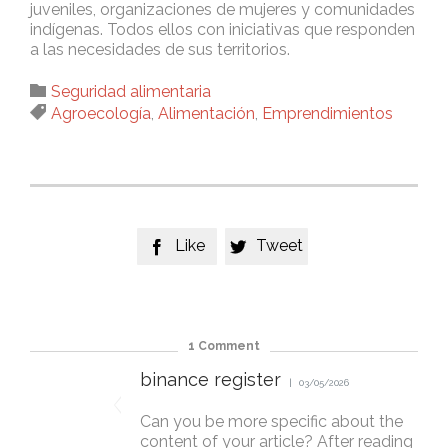
juveniles, organizaciones de mujeres y comunidades
indígenas. Todos ellos con iniciativas que responden
a las necesidades de sus territorios.
Category

Seguridad alimentaria
Tags

Agroecología
,
Alimentación
,
Emprendimientos
Like
Tweet


1
Comment
binance register
03/05/2026
Can you be more specific about the
content of your article? After reading