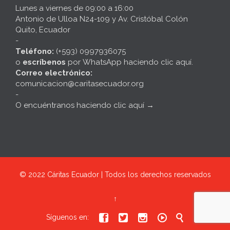
Lunes a viernes de 09:00 a 16:00
Antonio de Ulloa N24-109 y Av. Cristóbal Colón
Quito, Ecuador
-
Teléfono:
(+593) 0997936075
o
escríbenos
por
WhatsApp haciendo clic aquí
.
Correo electrónico:
comunicacion@caritasecuador.org
-
O encuéntranos haciendo clic aquí
→
© 2022
Cáritas Ecuador | Todos los derechos reservados
↑





Síguenos en: