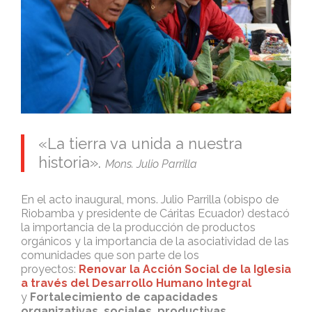
«La tierra va unida a nuestra
historia».
Mons. Julio Parrilla
En el acto inaugural, mons. Julio Parrilla (obispo de
Riobamba y presidente de Cáritas Ecuador) destacó
la importancia de la producción de productos
orgánicos y la importancia de la asociatividad de las
comunidades que son parte de los
proyectos:
Renovar la Acción Social de la Iglesia
a través del Desarrollo Humano Integral
y
Fortalecimiento de capacidades
organizativas, sociales, productivas,