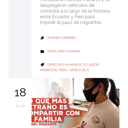
desplegaron vehículos de
combate a lo largo de la frontera
entre Ecuador y Perú para
impedir el paso de migrantes.
MYRIAM CARREÑO

CATEGORY
MOVILIDAD HUMANA

CATEGORY
DERECHOS HUMANOS
,
ECUADOR
,

MIGRACIÓN
,
PERÚ
,
VENEZUELA
18
12 '20