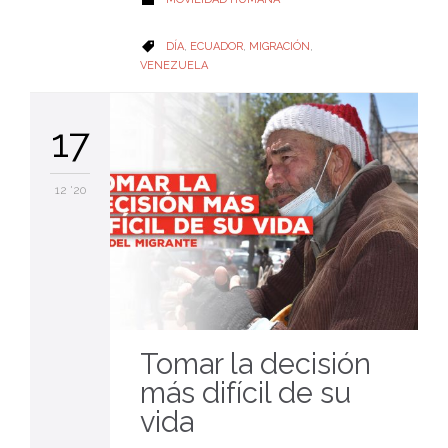
CATEGORY
DÍA
,
ECUADOR
,
MIGRACIÓN
,

VENEZUELA
17
12 '20
Tomar la decisión
más difícil de su
vida