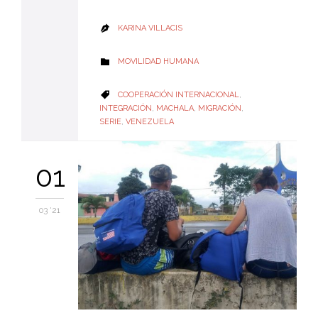
KARINA VILLACIS

CATEGORY
MOVILIDAD HUMANA

CATEGORY
COOPERACIÓN INTERNACIONAL
,

INTEGRACIÓN
,
MACHALA
,
MIGRACIÓN
,
SERIE
,
VENEZUELA
01
03 '21