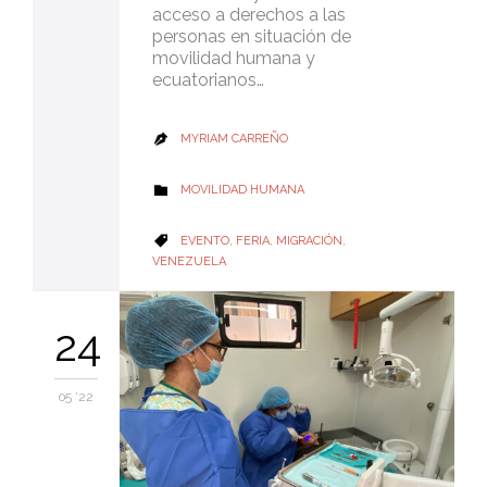
acceso a derechos a las
personas en situación de
movilidad humana y
ecuatorianos…
MYRIAM CARREÑO

CATEGORY
MOVILIDAD HUMANA

CATEGORY
EVENTO
,
FERIA
,
MIGRACIÓN
,

VENEZUELA
24
05 '22