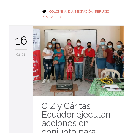
CATEGORY
COLOMBIA
,
DÍA
,
MIGRACIÓN
,
REFUGIO
,

VENEZUELA
16
04 '21
GIZ y Cáritas
Ecuador ejecutan
acciones en
conjunto para