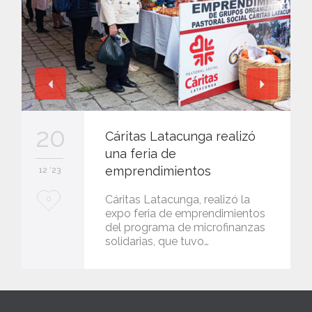
20
Cáritas Latacunga realizó
una feria de
emprendimientos
12 '23
L
Cáritas Latacunga, realizó la
0
expo feria de emprendimientos
o
del programa de microfinanzas
solidarias, que tuvo…
v
e
i