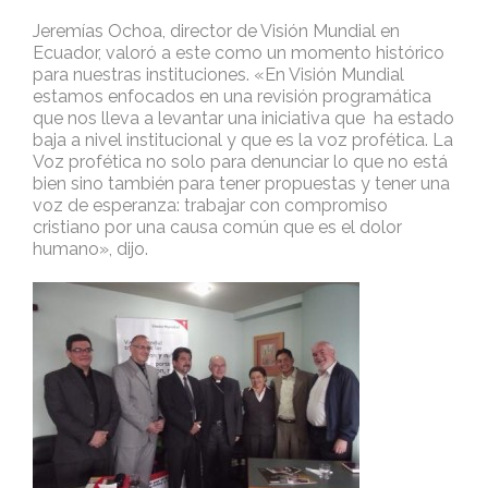
Jeremías Ochoa, director de Visión Mundial en
Ecuador, valoró a este como un momento histórico
para nuestras instituciones. «En Visión Mundial
estamos enfocados en una revisión programática
que nos lleva a levantar una iniciativa que ha estado
baja a nivel institucional y que es la voz profética. La
Voz profética no solo para denunciar lo que no está
bien sino también para tener propuestas y tener una
voz de esperanza: trabajar con compromiso
cristiano por una causa común que es el dolor
humano», dijo.