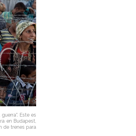
guerra”. Este es
ara en Budapest,
n de trenes para