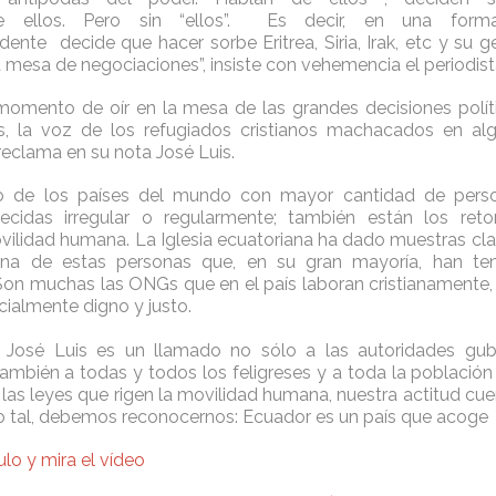
e ellos. Pero sin “ellos”. Es decir, en una forma
dente decide que hacer sorbe Eritrea, Siria, Irak, etc y su 
a mesa de negociaciones”, insiste con vehemencia el periodista
momento de oír en la mesa de las grandes decisiones polí
s, la voz de los refugiados cristianos machacados en al
reclama en su nota José Luis.
 de los países del mundo con mayor cantidad de perso
blecidas irregular o regularmente; también están los ret
vilidad humana. La Iglesia ecuatoriana ha dado muestras clar
gna de estas personas que, en su gran mayoría, han te
on muchas las ONGs que en el país laboran cristianamente
ialmente digno y justo.
e José Luis es un llamado no sólo a las autoridades gu
también a todas y todos los feligreses y a toda la población
as leyes que rigen la movilidad humana, nuestra actitud cuen
 tal, debemos reconocernos: Ecuador es un país que acoge
culo y mira el vídeo