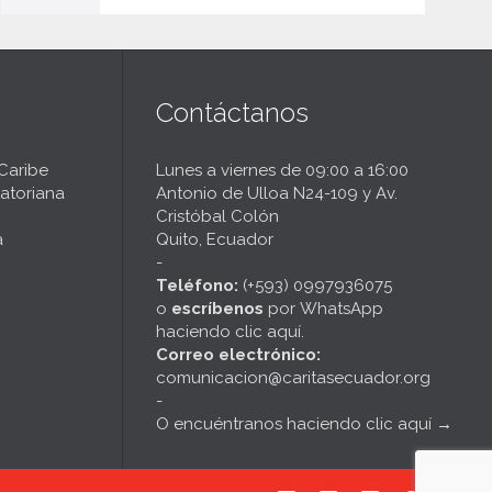
Contáctanos
 Caribe
Lunes a viernes de 09:00 a 16:00
atoriana
Antonio de Ulloa N24-109 y Av.
Cristóbal Colón
a
Quito, Ecuador
-
Teléfono:
(+593) 0997936075
o
escríbenos
por
WhatsApp
haciendo clic aquí
.
Correo electrónico:
comunicacion@caritasecuador.org
-
O encuéntranos haciendo clic aquí
→