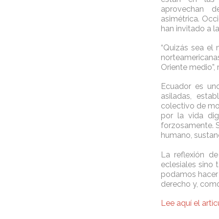
aprovechan d
asimétrica. Occi
han invitado a l
“Quizás sea el 
norteamericana
Oriente medio”, 
Ecuador es uno
asiladas, esta
colectivo de mo
por la vida di
forzosamente. S
humano, sustanc
La reflexión d
eclesiales sino 
podamos hacer l
derecho y, como
Lee aquí el artì