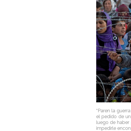
“Paren la guerr
el pedido de un
luego de haber 
impedirle encont