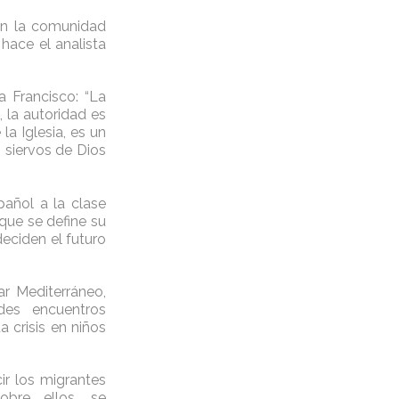
en la comunidad
 hace el analista
a Francisco: “La
, la autoridad es
a Iglesia, es un
 siervos de Dios
pañol a la clase
que se define su
eciden el futuro
ar Mediterráneo,
des encuentros
crisis en niños
ir los migrantes
obre ellos, se