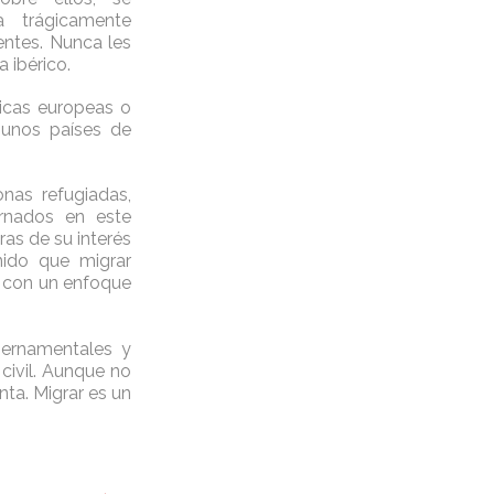
 trágicamente
gentes. Nunca les
 ibérico.
ticas europeas o
gunos países de
nas refugiadas,
ornados en este
as de su interés
nido que migrar
, con un enfoque
bernamentales y
 civil. Aunque no
ta. Migrar es un