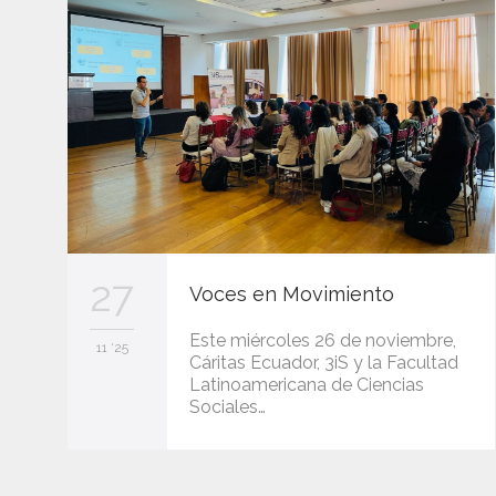
27
Voces en Movimiento
Este miércoles 26 de noviembre,
11 '25
Cáritas Ecuador, 3iS y la Facultad
Latinoamericana de Ciencias
Sociales…