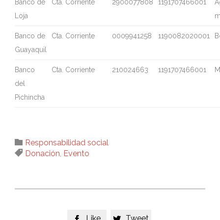
Banco de
Cta. Corriente
2900077808
1191707466001
A
Loja
m
Banco de
Cta. Corriente
0009941258
1190082020001
B
Guayaquil
Banco
Cta. Corriente
210024663
1191707466001
M
del
Pichincha
Category

Responsabilidad social
Tags

Donación
,
Evento
Like
Tweet

