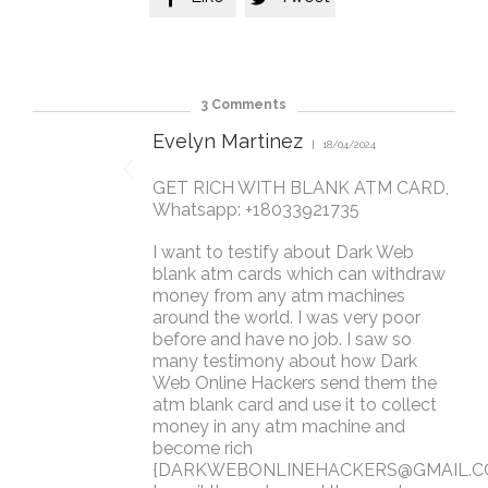
3
Comments
Evelyn Martinez
18/04/2024
GET RICH WITH BLANK ATM CARD,
Whatsapp: +18033921735
I want to testify about Dark Web
blank atm cards which can withdraw
money from any atm machines
around the world. I was very poor
before and have no job. I saw so
many testimony about how Dark
Web Online Hackers send them the
atm blank card and use it to collect
money in any atm machine and
become rich
{
DARKWEBONLINEHACKERS@GMAIL.