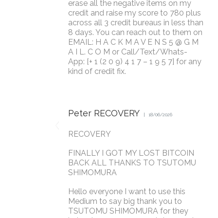
erase all the negative items on my
credit and raise my score to 780 plus
across all 3 credit bureaus in less than
8 days. You can reach out to them on
EMAIL: H A C K M A V E N S 5 @ G M
A I L. C O M or Call/Text/Whats-
App: [+ 1 (2 0 9) 4 1 7 – 1 9 5 7] for any
kind of credit fix.
Peter RECOVERY
18/06/2026
RECOVERY
FINALLY I GOT MY LOST BITCOIN
BACK ALL THANKS TO TSUTOMU
SHIMOMURA
Hello everyone I want to use this
Medium to say big thank you to
TSUTOMU SHIMOMURA for they