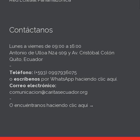
Red Eclesial Panamazónica
Contáctanos
Lunes a viernes de 09:00 a 16:00
Antonio de Ulloa N24-109 y Av. Cristóbal Colón
Quito, Ecuador
-
Teléfono:
(+593) 0997936075
o
escríbenos
por
WhatsApp haciendo clic aquí
.
Correo electrónico:
comunicacion@caritasecuador.org
-
O encuéntranos haciendo clic aquí
→