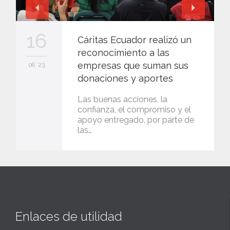
16
Cáritas Ecuador realizó un
reconocimiento a las
empresas que suman sus
06 '23
donaciones y aportes
Las buenas acciones, la
confianza, el compromiso y el
apoyo entregado, por parte de
las…
Enlaces de utilidad