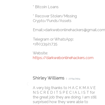
* Bitcoin Loans
* Recover Stolen/Missing
Crypto/Funds/Assets
Email:>
darkwebonlinehackers@gmail.co
Telegram or WhatsApp:
+18033921735
Website:
https://darkwebonlinehackers.com
Shirley Williams
27/04/2024
A very big thanks to H A C K M A V E
N S C R E D I T S P E C I A L I S T for
the great job they are doing. I am still
surprised how they were able to