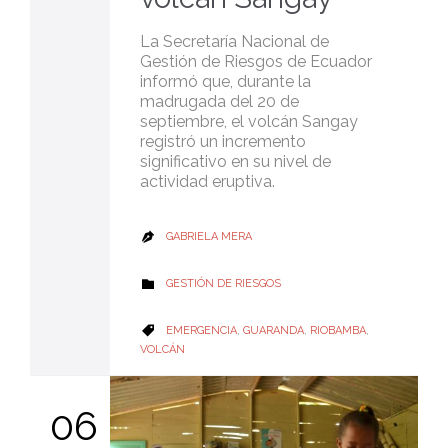
La Secretaría Nacional de
Gestión de Riesgos de Ecuador
informó que, durante la
madrugada del 20 de
septiembre, el volcán Sangay
registró un incremento
significativo en su nivel de
actividad eruptiva.
GABRIELA MERA

CATEGORY
GESTIÓN DE RIESGOS

CATEGORY
EMERGENCIA
,
GUARANDA
,
RIOBAMBA
,

VOLCÁN
06