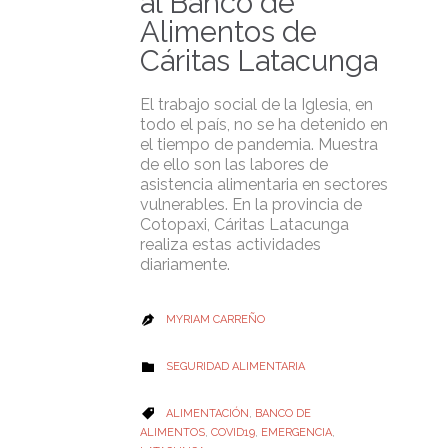
al Banco de
Alimentos de
Cáritas Latacunga
El trabajo social de la Iglesia, en
todo el país, no se ha detenido en
el tiempo de pandemia. Muestra
de ello son las labores de
asistencia alimentaria en sectores
vulnerables. En la provincia de
Cotopaxi, Cáritas Latacunga
realiza estas actividades
diariamente.
MYRIAM CARREÑO

CATEGORY
SEGURIDAD ALIMENTARIA

CATEGORY
ALIMENTACIÓN
,
BANCO DE

ALIMENTOS
,
COVID19
,
EMERGENCIA
,