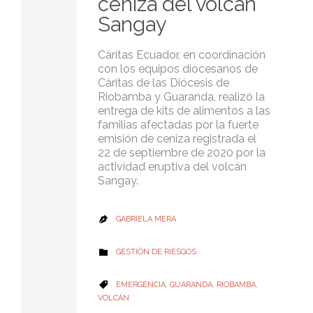
ceniza del volcán
Sangay
Cáritas Ecuador, en coordinación
con los equipos diocesanos de
Cáritas de las Diócesis de
Riobamba y Guaranda, realizó la
entrega de kits de alimentos a las
familias afectadas por la fuerte
emisión de ceniza registrada el
22 de septiembre de 2020 por la
actividad eruptiva del volcán
Sangay.
GABRIELA MERA

CATEGORY
GESTIÓN DE RIESGOS

CATEGORY
EMERGENCIA
,
GUARANDA
,
RIOBAMBA
,

VOLCÁN