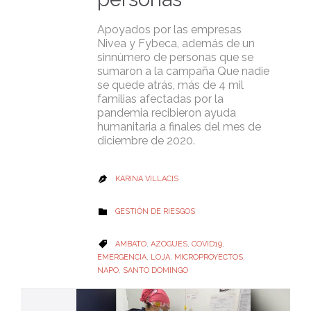
Apoyados por las empresas
Nivea y Fybeca, además de un
sinnúmero de personas que se
sumaron a la campaña Que nadie
se quede atrás, más de 4 mil
familias afectadas por la
pandemia recibieron ayuda
humanitaria a finales del mes de
diciembre de 2020.
KARINA VILLACIS

CATEGORY
GESTIÓN DE RIESGOS

CATEGORY
AMBATO
,
AZOGUES
,
COVID19
,

EMERGENCIA
,
LOJA
,
MICROPROYECTOS
,
NAPO
,
SANTO DOMINGO