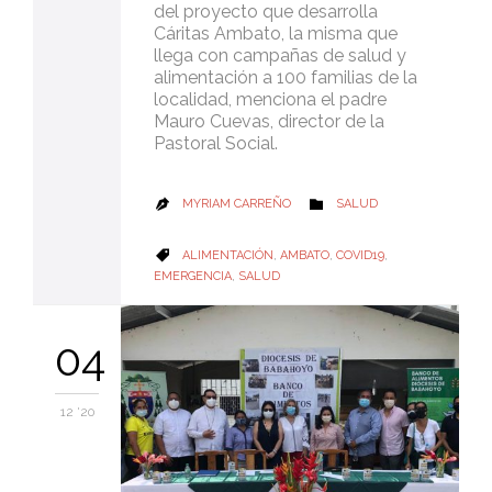
del proyecto que desarrolla
Cáritas Ambato, la misma que
llega con campañas de salud y
alimentación a 100 familias de la
localidad, menciona el padre
Mauro Cuevas, director de la
Pastoral Social.
CATEGORY
MYRIAM CARREÑO
SALUD


CATEGORY
ALIMENTACIÓN
,
AMBATO
,
COVID19
,

EMERGENCIA
,
SALUD
04
12 '20