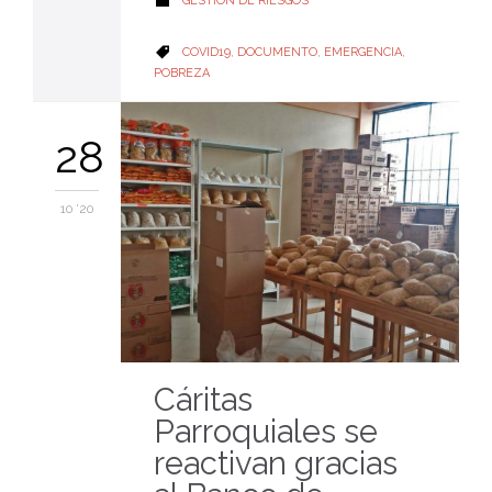
GESTIÓN DE RIESGOS

CATEGORY
COVID19
,
DOCUMENTO
,
EMERGENCIA
,

POBREZA
28
10 '20
Cáritas
Parroquiales se
reactivan gracias