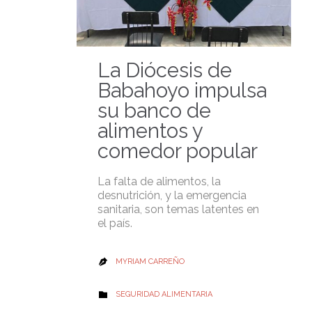
La Diócesis de
Babahoyo impulsa
su banco de
alimentos y
comedor popular
La falta de alimentos, la
desnutrición, y la emergencia
sanitaria, son temas latentes en
el país.
MYRIAM CARREÑO

CATEGORY
SEGURIDAD ALIMENTARIA
