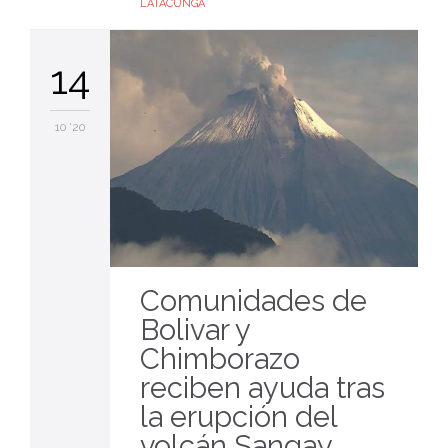
LATACUNGA
14
10 '20
Comunidades de
Bolivar y
Chimborazo
reciben ayuda tras
la erupción del
volcán Sangay