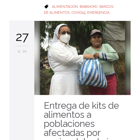
CATEGORY
ALIMENTACIÓN
,
BABAHOYO
,
BANCOS

DE ALIMENTOS
,
COVID19
,
EMERGENCIA
27
11 '20
Entrega de kits de
alimentos a
poblaciones
afectadas por