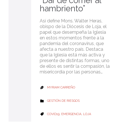
“Dar de comer al
hambriento”
Así define Mons. Walter Heras,
obispo de la Diócesis de Loja, el
papel que desempeña la Iglesia
en estos momentos frente a la
pandemia del coronavirus, que
afecta a nuestro país. Destaca
que la Iglesia está más activa y
presente de distintas formas, uno
de ellos es sentir la compasión, la
misericordia por las personas…
MYRIAM CARREÑO

CATEGORY
GESTIÓN DE RIESGOS

CATEGORY
COVID19
,
EMERGENCIA
,
LOJA
