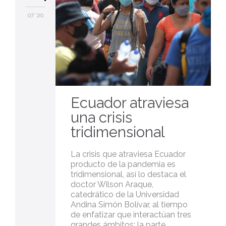
07 '20
Ecuador atraviesa
una crisis
tridimensional
La crisis que atraviesa Ecuador
producto de la pandemia es
tridimensional, así lo destaca el
doctor Wilson Araque,
catedrático de la Universidad
Andina Simón Bolívar, al tiempo
de enfatizar que interactúan tres
grandes ámbitos: la parte