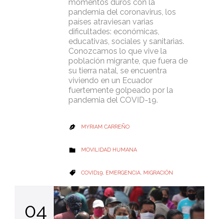
momentos duros con la
pandemia del coronavirus, los
países atraviesan varias
dificultades: económicas,
educativas, sociales y sanitarias.
Conozcamos lo que vive la
población migrante, que fuera de
su tierra natal, se encuentra
viviendo en un Ecuador
fuertemente golpeado por la
pandemia del COVID-19.
MYRIAM CARREÑO

CATEGORY
MOVILIDAD HUMANA

CATEGORY
COVID19
,
EMERGENCIA
,
MIGRACIÓN

04