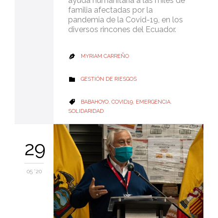
ayuda humanitaria a las miles de
familia afectadas por la
pandemia de la Covid-19, en los
diversos rincones del Ecuador.
MYRIAM CARREÑO

CATEGORY
GESTIÓN DE RIESGOS

CATEGORY
BABAHOYO
,
COVID19
,
EMERGENCIA
,

SOLIDARIDAD
29
05 '20