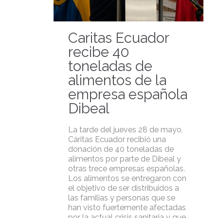
Caritas Ecuador
recibe 40
toneladas de
alimentos de la
empresa española
Dibeal
La tarde del jueves 28 de mayo,
Cáritas Ecuador recibió una
donación de 40 toneladas de
alimentos por parte de Dibeal y
otras trece empresas españolas.
Los alimentos se entregaron con
el objetivo de ser distribuidos a
las familias y personas que se
han visto fuertemente afectadas
por la actual crisis sanitaria y que