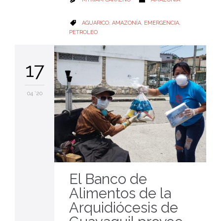
CATEGORY
AGUARICO
,
AMAZONÍA
,
EMERGENCIA
,

PETROLEO
17
04 '20
El Banco de
Alimentos de la
Arquidiócesis de