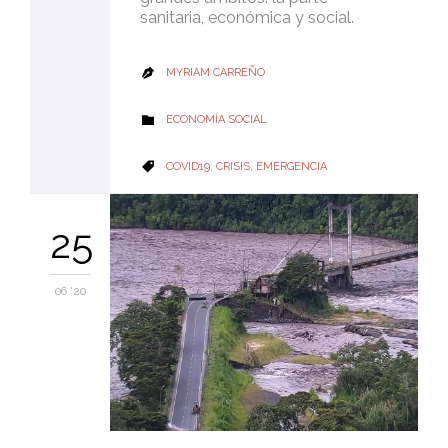
sanitaria, económica y social.
MYRIAM CARREÑO

CATEGORY
ECONOMÍA SOCIAL

CATEGORY
COVID19
,
CRISIS
,
EMERGENCIA

25
06 '20