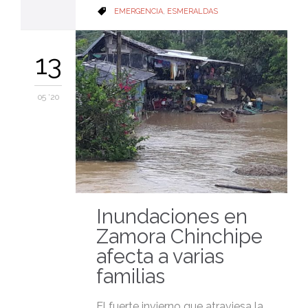
CATEGORY
EMERGENCIA
,
ESMERALDAS

13
05 '20
Inundaciones en
Zamora Chinchipe
afecta a varias
familias
El fuerte invierno que atraviesa la