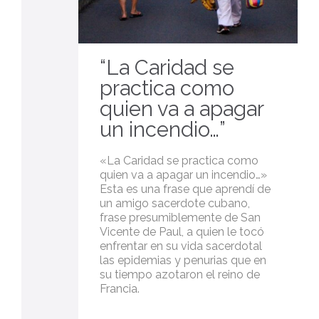
“La Caridad se
practica como
quien va a apagar
un incendio…”
«La Caridad se practica como
quien va a apagar un incendio…»
Esta es una frase que aprendí de
un amigo sacerdote cubano,
frase presumiblemente de San
Vicente de Paul, a quien le tocó
enfrentar en su vida sacerdotal
las epidemias y penurias que en
su tiempo azotaron el reino de
Francia.