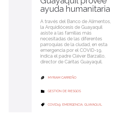
Guayaquil provee
ayuda humanitaria
A través del Banco de Alimentos,
la Arquidiócesis de Guayaquil
asiste a las familias más
necesitadas de las diferentes
parroquias de la ciudad, en esta
emergencia por el COVID-19,
indica el padre Cléver Barzallo,
director de Cáritas Guayaquil.
MYRIAM CARREÑO

CATEGORY
GESTIÓN DE RIESGOS

CATEGORY
COVID19
,
EMERGENCIA
,
GUAYAQUIL
