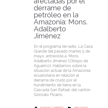
afectadas por el
derrame de
petróleo en la
Amazonía: Mons.
Adalberto
Jiménez
En el programa de radio, La Casa
Grande del pasado martes 5 de
mayo, entrevisté a Mons.
Adalberto Jiménez (Obispo de
Aguarico). Hablamos sobre la
situación actual de la Amazonía
ecuatoriana en relación al
derrame de crudo por el
hundimiento de tierra en la
Cascada San Rafael, del cantón
Gonzalo Pizarro.
CATEGORY
MYRIAM CARREÑO
AMAZONÍA

