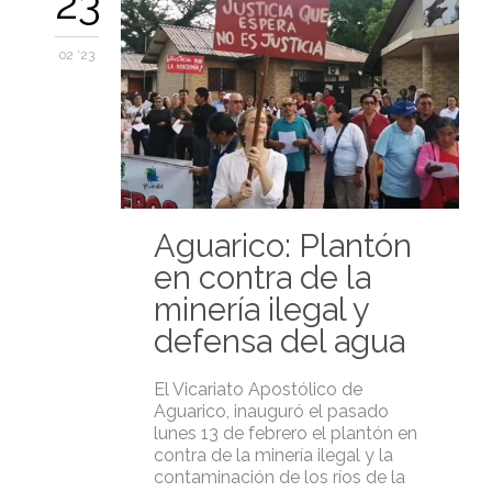
23
02 '23
Aguarico: Plantón
en contra de la
minería ilegal y
defensa del agua
El Vicariato Apostólico de
Aguarico, inauguró el pasado
lunes 13 de febrero el plantón en
contra de la minería ilegal y la
contaminación de los ríos de la