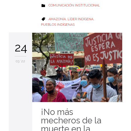
CATEGORY
COMUNICACIÓN INSTITUCIONAL

CATEGORY
AMAZONÍA
,
LÍDER INDÍGENA
,

PUEBLOS INDÍGENAS
24
03 '22
¡No más
mecheros de la
muerte en la