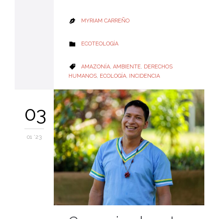
MYRIAM CARREÑO

CATEGORY
ECOTEOLOGÍA

CATEGORY
AMAZONÍA
,
AMBIENTE
,
DERECHOS

HUMANOS
,
ECOLOGÍA
,
INCIDENCIA
03
01 '23