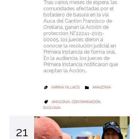
Tras varios meses de espera, las
comunidades afectadas por el
botadero de basura en la vía
Auca del Cantón Francisco de
Orellana, ganan la Acción de
protección N|°22241-2021-
00005, los jueces dieron a
conocer la resolución judicial en
Primera Instancia de forma oral.
En la audiencia, los jueces de
Primera Instancia notificaron que
aceptan la Acción…
CATEGORY
KARINA VILLACIS
AMAZONÍA


CATEGORY
AMAZONÍA
,
CONTAMINACIÓN
,

ECOLOGÍA
21