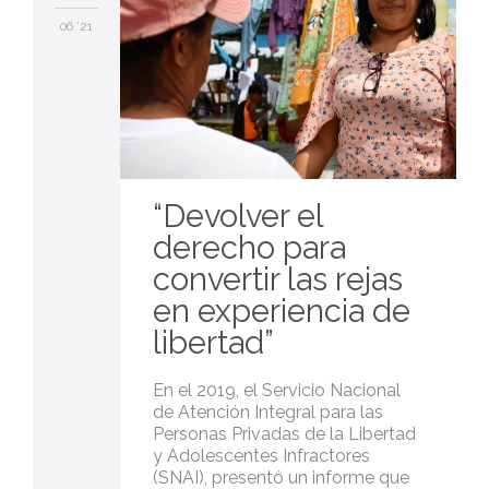
06 '21
“Devolver el
derecho para
convertir las rejas
en experiencia de
libertad”
En el 2019, el Servicio Nacional
de Atención Integral para las
Personas Privadas de la Libertad
y Adolescentes Infractores
(SNAI), presentó un informe que