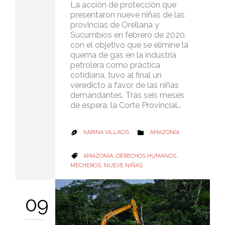
La acción de protección que
presentaron nueve niñas de las
provincias de Orellana y
Sucumbíos en febrero de 2020,
con el objetivo que se elimine la
quema de gas en la industria
petrolera como práctica
cotidiana, tuvo al final un
veredicto a favor de las niñas
demandantes. Tras seis meses
de espera, la Corte Provincial…
CATEGORY
KARINA VILLACIS
AMAZONÍA


CATEGORY
AMAZONÍA
,
DERECHOS HUMANOS
,

MECHEROS
,
NUEVE NIÑAS
09