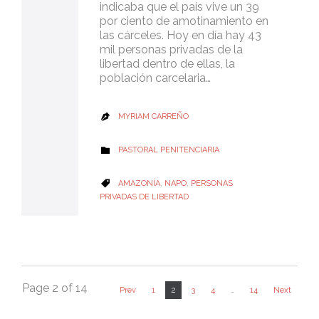
indicaba que el país vive un 39
por ciento de amotinamiento en
las cárceles. Hoy en día hay 43
mil personas privadas de la
libertad dentro de ellas, la
población carcelaria…
MYRIAM CARREÑO

CATEGORY
PASTORAL PENITENCIARIA

CATEGORY
AMAZONÍA
,
NAPO
,
PERSONAS

PRIVADAS DE LIBERTAD
Page 2 of 14
2
Prev
1
3
4
…
14
Next