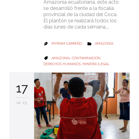
Amazonía ecuatoriana, este acto
se desarrolló frente a la fiscalía
provincial de la ciudad del Coca.
El plantón se realizará todos los
días lunes de cada semana,…
CATEGORY
MYRIAM CARREÑO
AMAZONÍA


CATEGORY
AMAZONÍA
,
CONTAMINACIÓN
,

DERECHOS HUMANOS
,
MINERÍA ILEGAL
17
02 '23