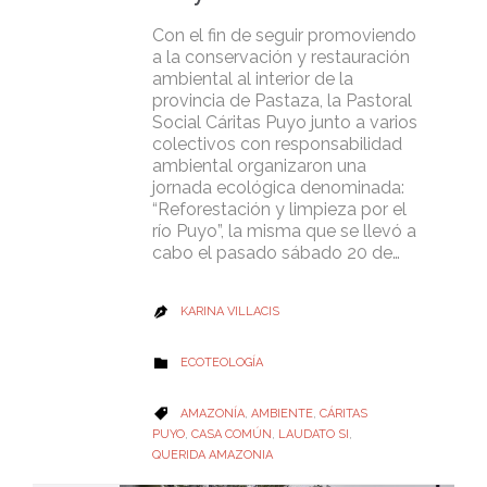
Con el fin de seguir promoviendo
a la conservación y restauración
ambiental al interior de la
provincia de Pastaza, la Pastoral
Social Cáritas Puyo junto a varios
colectivos con responsabilidad
ambiental organizaron una
jornada ecológica denominada:
“Reforestación y limpieza por el
río Puyo”, la misma que se llevó a
cabo el pasado sábado 20 de…
KARINA VILLACIS

CATEGORY
ECOTEOLOGÍA

CATEGORY
AMAZONÍA
,
AMBIENTE
,
CÁRITAS

PUYO
,
CASA COMÚN
,
LAUDATO SI
,
QUERIDA AMAZONIA