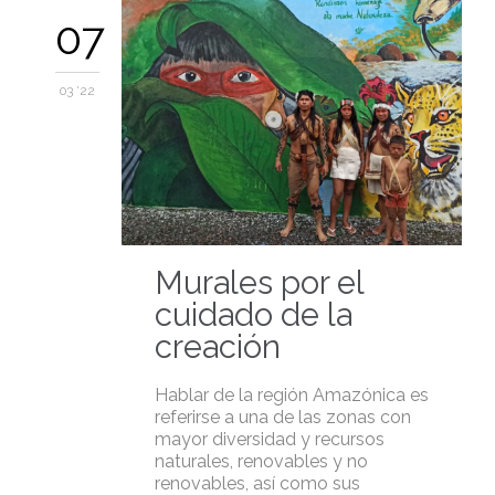
07
03 '22
Murales por el
cuidado de la
creación
Hablar de la región Amazónica es
referirse a una de las zonas con
mayor diversidad y recursos
naturales, renovables y no
renovables, así como sus